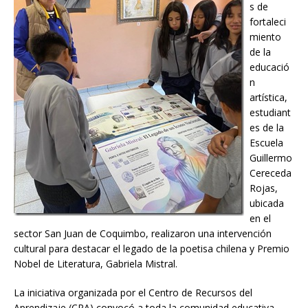
s de
fortaleci
miento
de la
educació
n
artística,
estudiant
es de la
Escuela
Guillermo
Cereceda
Rojas,
ubicada
en el
sector San Juan de Coquimbo, realizaron una intervención
cultural para destacar el legado de la poetisa chilena y Premio
Nobel de Literatura, Gabriela Mistral.
La iniciativa organizada por el Centro de Recursos del
Aprendizaje (CRA) convocó a toda la comunidad educativa,