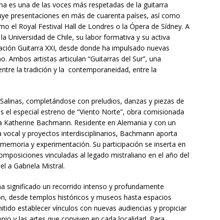
na es una de las voces más respetadas de la guitarra
cluye presentaciones en más de cuarenta países, así como
 el Royal Festival Hall de Londres o la Ópera de Sídney. A
 Universidad de Chile, su labor formativa y su activa
dación Guitarra XXI, desde donde ha impulsado nuevas
. Ambos artistas articulan “Guitarras del Sur”, una
ntre la tradición y la contemporaneidad, entre la
Salinas, completándose con preludios, danzas y piezas de
el especial estreno de “Viento Norte”, obra comisionada
ra Katherine Bachmann. Residente en Alemania y con un
vocal y proyectos interdisciplinarios, Bachmann aporta
emoria y experimentación. Su participación se inserta en
composiciones vinculadas al legado mistraliano en el año del
l a Gabriela Mistral.
ha significado un recorrido intenso y profundamente
ión, desde templos históricos y museos hasta espacios
tido establecer vínculos con nuevas audiencias y propiciar
onio y las artes que conviven en cada localidad. Para