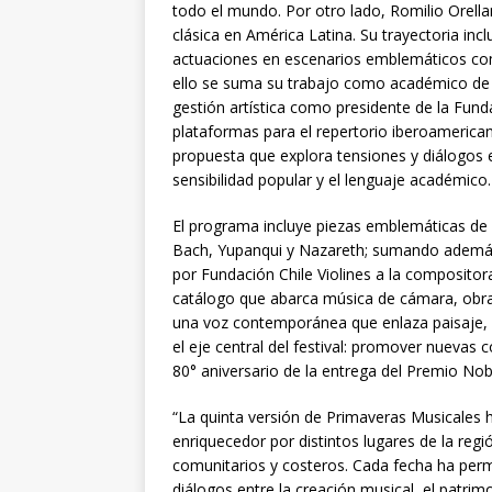
todo el mundo. Por otro lado, Romilio Orella
clásica en América Latina. Su trayectoria in
actuaciones en escenarios emblemáticos como
ello se suma su trabajo como académico de la
gestión artística como presidente de la Fun
plataformas para el repertorio iberoamericano
propuesta que explora tensiones y diálogos e
sensibilidad popular y el lenguaje académico.
El programa incluye piezas emblemáticas de 
Bach, Yupanqui y Nazareth; sumando además 
por Fundación Chile Violines a la composito
catálogo que abarca música de cámara, obra 
una voz contemporánea que enlaza paisaje, m
el eje central del festival: promover nuevas 
80° aniversario de la entrega del Premio Nobe
“La quinta versión de Primaveras Musicales 
enriquecedor por distintos lugares de la reg
comunitarios y costeros. Cada fecha ha permi
diálogos entre la creación musical, el patrim