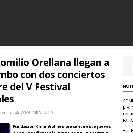
Romilio Orellana llegan a
mbo con dos conciertos
e del V Festival
ENT
les
COND
JUVE
Prensa
COQUIMBO
0
ENFR
FATA
Fundación Chile Violines presenta este jueves
ACTI
13 en Los Vilos y el viernes 14 en La Serena al