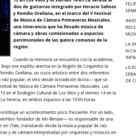
FELI
dúo de guitarras integrado por Horacio Salinas
SEM
y Romilio Orellana, en el marco del V Festival
de Música de Cámara Primaveras Musicales,
INVE
una itinerancia que ha llevado música de
RECE
cámara y obras comisionadas a espacios
MUSC
patrimoniales de las quince comunas de la
LA E
región.
ALCA
INFR
Cuando la memoria se encuentra con la academia,
Bajo ese espíritu aterriza en la Región de Coquimbo la
LICE
omilio Orellana, un cruce artístico entre dos referentes
SEBA
raíz popular, el otro desde la tradición docta— que se
DE C
 Festival de Música de Cámara Primaveras Musicales. Las
3 en el Bodegón Cultural de Los Vilos y el viernes 14 en la
 La Serena, en ambos espacios a las 19:00 horas.
constituye un acontecimiento poco frecuente. Por un lado,
miembro fundador de Inti-Illimani— es responsable de una
 en Chile, transitando desde la música popular de raíz
icas y de cámara interpretadas por orquestas y músicos en