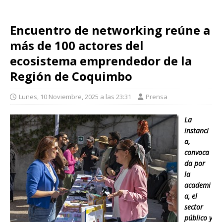
Encuentro de networking reúne a
más de 100 actores del
ecosistema emprendedor de la
Región de Coquimbo
Lunes, 10 Noviembre, 2025 a las 23:31
Prensa
La
instanci
a,
convoca
da por
la
academi
a, el
sector
público y