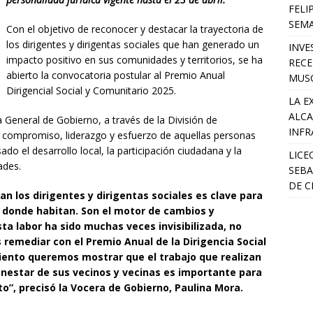
FELI
SEM
Con el objetivo de reconocer y destacar la trayectoria de
los dirigentes y dirigentas sociales que han generado un
INVE
impacto positivo en sus comunidades y territorios, se ha
RECE
abierto la convocatoria postular al Premio Anual
MUSC
Dirigencial Social y Comunitario 2025.
LA E
ALCA
ia General de Gobierno, a través de la División de
INFR
 el compromiso, liderazgo y esfuerzo de aquellas personas
ado el desarrollo local, la participación ciudadana y la
LICE
ades.
SEBA
DE C
n los dirigentes y dirigentas sociales es clave para
os donde habitan. Son el motor de cambios y
a labor ha sido muchas veces invisibilizada, no
 remediar con el Premio Anual de la Dirigencia Social
iento queremos mostrar que el trabajo que realizan
enestar de sus vecinos y vecinas es importante para
o”, precisó la Vocera de Gobierno, Paulina Mora.