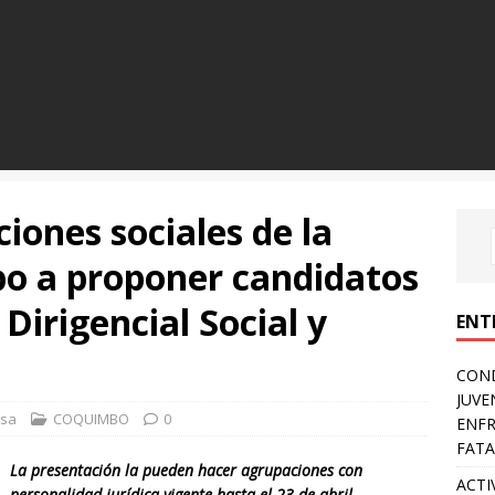
iones sociales de la
o a proponer candidatos
Dirigencial Social y
ENT
COND
JUVE
nsa
COQUIMBO
0
ENFR
FATA
La presentación la pueden hacer agrupaciones con
ACTI
personalidad jurídica vigente hasta el 23 de abril.