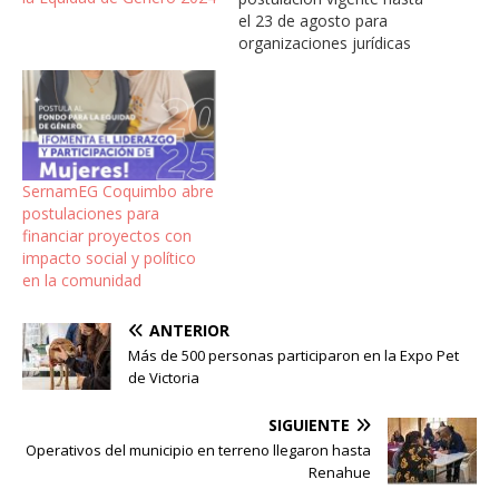
el 23 de agosto para
organizaciones jurídicas
de mujeres. El fondo
financia proyectos de
fortalecimiento e
incidencia territorial con
hasta 2.4 millones de
pesos. Se requiere un
SernamEG Coquimbo abre
aporte propio de al menos
postulaciones para
el 10% del monto total
financiar proyectos con
financiado por…
impacto social y político
en la comunidad
ANTERIOR
Más de 500 personas participaron en la Expo Pet
de Victoria
SIGUIENTE
Operativos del municipio en terreno llegaron hasta
Renahue