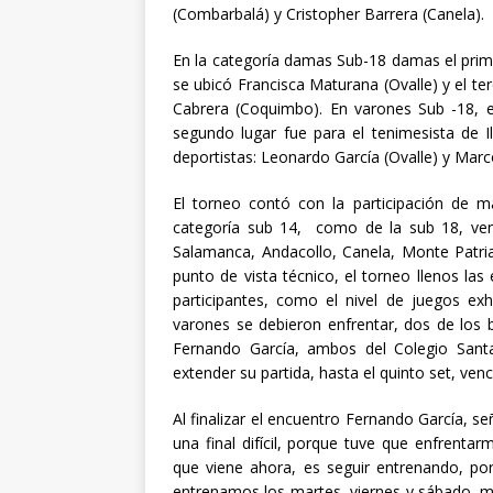
(Combarbalá) y Cristopher Barrera (Canela).
En la categoría damas Sub-18 damas el prime
se ubicó Francisca Maturana (Ovalle) y el t
Cabrera (Coquimbo). En varones Sub -18, e
segundo lugar fue para el tenimesista de I
deportistas: Leonardo García (Ovalle) y Marco
El torneo contó con la participación de
categoría sub 14, como de la sub 18, venid
Salamanca, Andacollo, Canela, Monte Patri
punto de vista técnico, el torneo llenos la
participantes, como el nivel de juegos exh
varones se debieron enfrentar, dos de los 
Fernando García, ambos del Colegio Sant
extender su partida, hasta el quinto set, ve
Al finalizar el encuentro Fernando García, s
una final difícil, porque tuve que enfren
que viene ahora, es seguir entrenando, po
entrenamos los martes, viernes y sábado, m