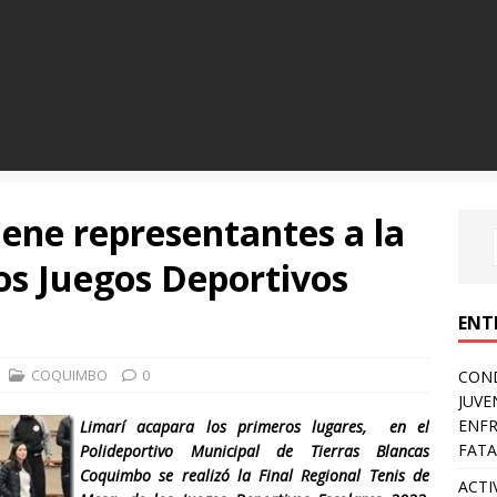
iene representantes a la
los Juegos Deportivos
ENT
COQUIMBO
0
COND
JUVE
ENFR
Limarí acapara los primeros lugares, en el
FATA
Polideportivo Municipal de Tierras Blancas
Coquimbo se realizó la Final Regional Tenis de
ACTI