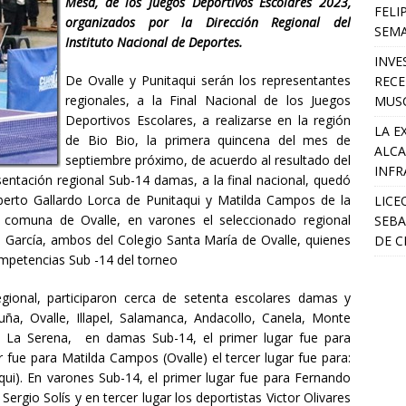
Mesa, de los Juegos Deportivos Escolares 2023,
FELI
organizados por la Dirección Regional del
SEM
Instituto Nacional de Deportes.
INVE
De Ovalle y Punitaqui serán los representantes
RECE
regionales, a la Final Nacional de los Juegos
MUSC
Deportivos Escolares, a realizarse en la región
LA E
de Bio Bio, la primera quincena del mes de
ALCA
septiembre próximo, de acuerdo al resultado del
INFR
sentación regional Sub-14 damas, a la final nacional, quedó
berto Gallardo Lorca de Punitaqui y Matilda Campos de la
LICE
 comuna de Ovalle, en varones el seleccionado regional
SEBA
o García, ambos del Colegio Santa María de Ovalle, quienes
DE C
ompetencias Sub -14 del torneo
ional, participaron cerca de setenta escolares damas y
ña, Ovalle, Illapel, Salamanca, Andacollo, Canela, Monte
y La Serena, en damas Sub-14, el primer lugar fue para
r fue para Matilda Campos (Ovalle) el tercer lugar fue para:
taqui). En varones Sub-14, el primer lugar fue para Fernando
Sergio Solís y en tercer lugar los deportistas Victor Olivares