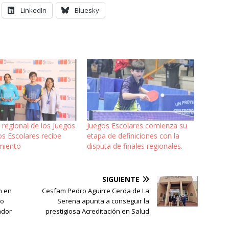
LinkedIn
Bluesky
 regional de los Juegos
Juegos Escolares comienza su
s Escolares recibe
etapa de definiciones con la
miento
disputa de finales regionales.
SIGUIENTE
n en
Cesfam Pedro Aguirre Cerda de La
do
Serena apunta a conseguir la
ador
prestigiosa Acreditación en Salud