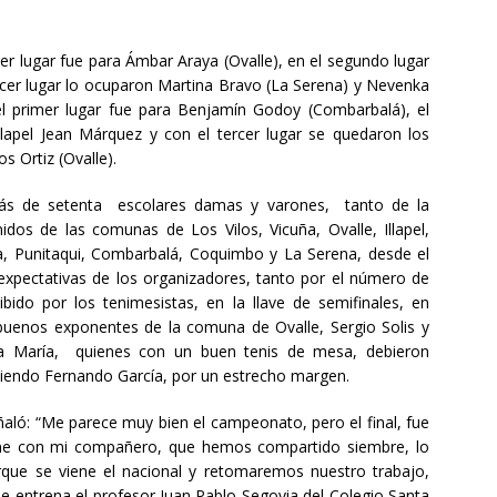
r lugar fue para Ámbar Araya (Ovalle), en el segundo lugar
ercer lugar lo ocuparon Martina Bravo (La Serena) y Nevenka
l primer lugar fue para Benjamín Godoy (Combarbalá), el
llapel Jean Márquez y con el tercer lugar se quedaron los
s Ortiz (Ovalle).
 más de setenta escolares damas y varones, tanto de la
os de las comunas de Los Vilos, Vicuña, Ovalle, Illapel,
a, Punitaqui, Combarbalá, Coquimbo y La Serena, desde el
s expectativas de los organizadores, tanto por el número de
ibido por los tenimesistas, en la llave de semifinales, en
buenos exponentes de la comuna de Ovalle, Sergio Solis y
a María, quienes con un buen tenis de mesa, debieron
nciendo Fernando García, por un estrecho margen.
eñaló: “Me parece muy bien el campeonato, pero el final, fue
tarme con mi compañero, que hemos compartido siembre, lo
rque se viene el nacional y retomaremos nuestro trabajo,
e entrena el profesor Juan Pablo Segovia del Colegio Santa