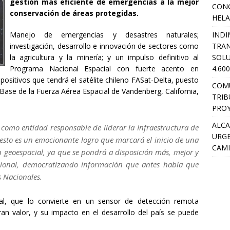
gestión más eficiente de emergencias a la mejor
CON
conservación de áreas protegidas.
HEL
INDI
Manejo de emergencias y desastres naturales;
TRA
investigación, desarrollo e innovación de sectores como
SOLU
la agricultura y la minería; y un impulso definitivo al
4.60
Programa Nacional Espacial con fuerte acento en
ositivos que tendrá el satélite chileno FASat-Delta, puesto
COM
 Base de la Fuerza Aérea Espacial de Vandenberg, California,
TRIB
PROY
ALCA
, como entidad responsable de liderar la Infraestructura de
URGE
, esto es un emocionante logro que marcará el inicio de una
CAMI
n geoespacial, ya que se pondrá a disposición más, mejor y
acional, democratizando información que antes había que
s Nacionales.
tral, que lo convierte en un sensor de detección remota
ran valor, y su impacto en el desarrollo del país se puede