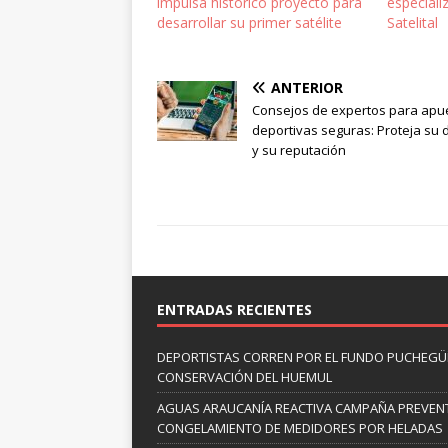
impulsa histórico proyecto para
especiali
desarrollar su primer satélite
Satelital
ANTERIOR
Consejos de expertos para apu
deportivas seguras: Proteja su 
y su reputación
ENTRADAS RECIENTES
DEPORTISTAS CORREN POR EL FUNDO PUCHEGÜÍ
CONSERVACIÓN DEL HUEMUL
AGUAS ARAUCANÍA REACTIVA CAMPAÑA PREVENT
CONGELAMIENTO DE MEDIDORES POR HELADAS