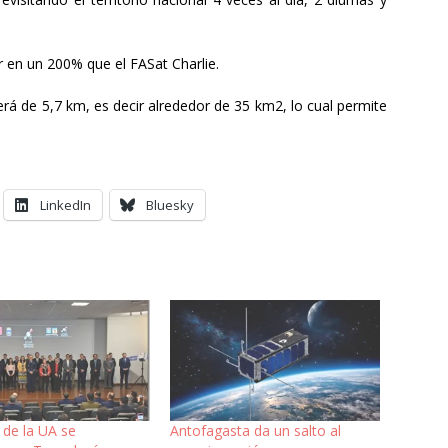
or en un 200% que el FASat Charlie.
erá de 5,7 km, es decir alrededor de 35 km2, lo cual permite
LinkedIn
Bluesky
o de la UA se
Antofagasta da un salto al