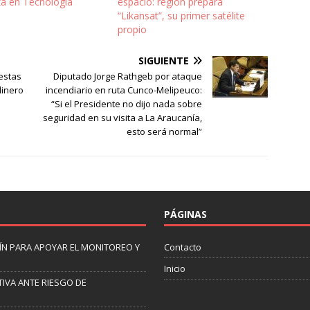
za en Tecnología
espacio: región prepara
“Likansat”, su primer satélite
propio
SIGUIENTE
estas
Diputado Jorge Rathgeb por ataque
dinero
incendiario en ruta Cunco-Melipeuco:
“Si el Presidente no dijo nada sobre
seguridad en su visita a La Araucanía,
esto será normal”
PÁGINAS
N PARA APOYAR EL MONITOREO Y
Contacto
Inicio
IVA ANTE RIESGO DE