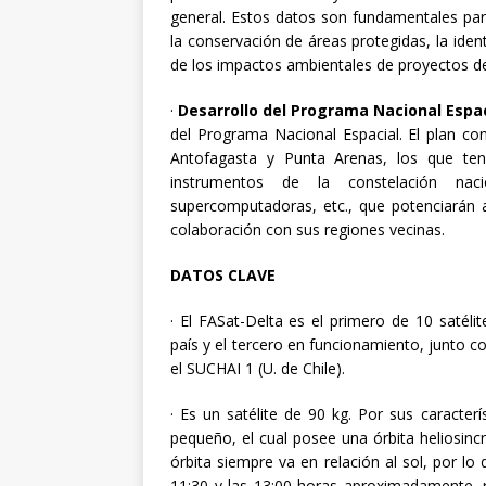
general. Estos datos son fundamentales para
la conservación de áreas protegidas, la iden
de los impactos ambientales de proyectos de
·
Desarrollo del Programa Nacional Espac
del Programa Nacional Espacial. El plan co
Antofagasta y Punta Arenas, los que ten
instrumentos de la constelación naci
supercomputadoras, etc., que potenciarán a
colaboración con sus regiones vecinas.
DATOS CLAVE
· El FASat-Delta es el primero de 10 satéli
país y el tercero en funcionamiento, junto co
el SUCHAI 1 (U. de Chile).
· Es un satélite de 90 kg. Por sus caracterí
pequeño, el cual posee una órbita heliosincró
órbita siempre va en relación al sol, por lo
11:30 y las 13:00 horas aproximadamente, rev