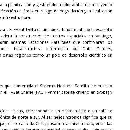
 la planificación y gestión del medio ambiente, incluyendo
tificación de áreas en riesgo de degradación y la evaluación
 infraestructura.
ial.
El FASat-Delta es una pieza fundamental del desarrollo
nsidera la construcción de Centros Espaciales en Santiago,
drán además Estaciones Satelitales que controlarán los
onal, infraestructura informática de Data Centers,
 estas regiones como un polo de desarrollo científico en
tes que contempla el Sistema Nacional Satelital de nuestro
n el FASat Charlie (FACH-Primer satélite chileno en órbita) y
sticas físicas, corresponde a un microsatélite o un satélite
nica de norte a sur. Al ser heliosincrónica significa que su
 que, en el caso de Chile, pasará a la misma hora, entre las
isitando el territorio nacional 4 veces al día, 2 diurnas y