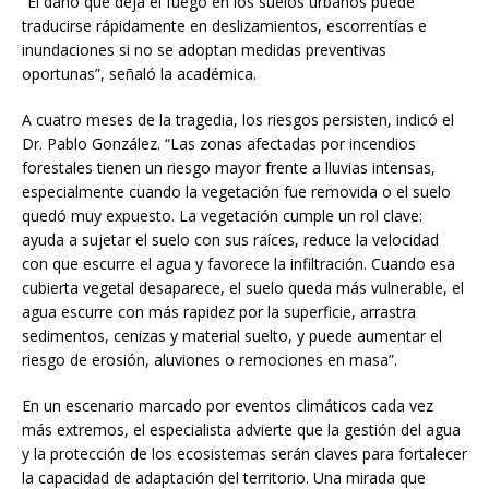
“El daño que deja el fuego en los suelos urbanos puede
traducirse rápidamente en deslizamientos, escorrentías e
inundaciones si no se adoptan medidas preventivas
oportunas”, señaló la académica.
A cuatro meses de la tragedia, los riesgos persisten, indicó el
Dr. Pablo González. “Las zonas afectadas por incendios
forestales tienen un riesgo mayor frente a lluvias intensas,
especialmente cuando la vegetación fue removida o el suelo
quedó muy expuesto. La vegetación cumple un rol clave:
ayuda a sujetar el suelo con sus raíces, reduce la velocidad
con que escurre el agua y favorece la infiltración. Cuando esa
cubierta vegetal desaparece, el suelo queda más vulnerable, el
agua escurre con más rapidez por la superficie, arrastra
sedimentos, cenizas y material suelto, y puede aumentar el
riesgo de erosión, aluviones o remociones en masa”.
En un escenario marcado por eventos climáticos cada vez
más extremos, el especialista advierte que la gestión del agua
y la protección de los ecosistemas serán claves para fortalecer
la capacidad de adaptación del territorio. Una mirada que