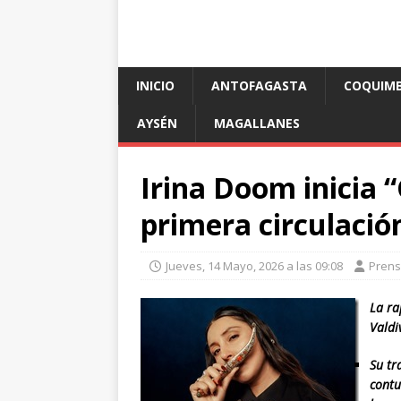
INICIO
ANTOFAGASTA
COQUIM
AYSÉN
MAGALLANES
Irina Doom inicia 
primera circulación
Jueves, 14 Mayo, 2026 a las 09:08
Pren
La ra
Valdi
Su tr
contu