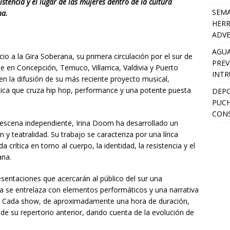
sistencia y el lugar de las mujeres dentro de la cultura
SEMA
na.
HERR
ADV
AGUA
cio a la Gira Soberana, su primera circulación por el sur de
PREV
se en Concepción, Temuco, Villarrica, Valdivia y Puerto
INTR
n la difusión de su más reciente proyecto musical,
ica que cruza hip hop, performance y una potente puesta
DEPO
PUCH
CONS
 escena independiente, Irina Doom ha desarrollado un
y teatralidad. Su trabajo se caracteriza por una lírica
 crítica en torno al cuerpo, la identidad, la resistencia y el
ana.
sentaciones que acercarán al público del sur una
ca se entrelaza con elementos performáticos y una narrativa
sta. Cada show, de aproximadamente una hora de duración,
 de su repertorio anterior, dando cuenta de la evolución de