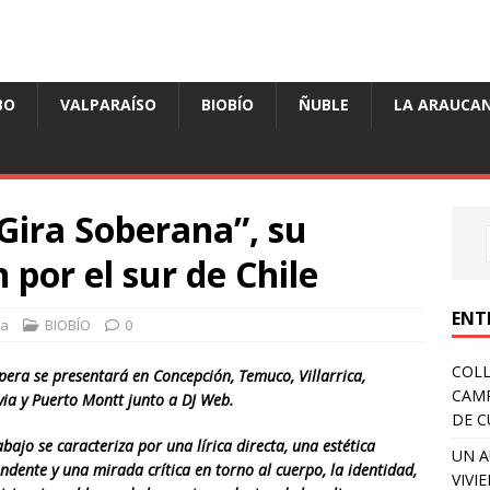
BO
VALPARAÍSO
BIOBÍO
ÑUBLE
LA ARAUCAN
“Gira Soberana”, su
 por el sur de Chile
ENT
sa
BIOBÍO
0
COLL
pera se presentará en Concepción, Temuco, Villarrica,
CAM
via y Puerto Montt junto a DJ Web.
DE C
abajo se caracteriza por una lírica directa, una estética
UN A
ndente y una mirada crítica en torno al cuerpo, la identidad,
VIVI