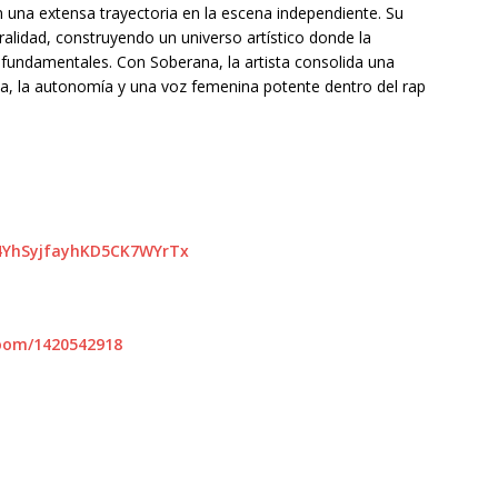
n una extensa trayectoria en la escena independiente. Su
alidad, construyendo un universo artístico donde la
 fundamentales. Con Soberana, la artista consolida una
ca, la autonomía y una voz femenina potente dentro del rap
/74YhSyjfayhKD5CK7WYrTx
-doom/1420542918