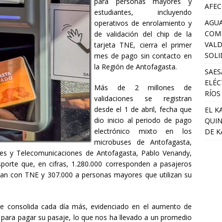
para personas mayores y
AFEC
estudiantes, incluyendo
AGUA
operativos de enrolamiento y
COM
de validación del chip de la
VALD
tarjeta TNE, cierra el primer
SOLI
mes de pago sin contacto en
la Región de Antofagasta.
SAES
ELÉC
Más de 2 millones de
RÍOS
validaciones se registran
desde el 1 de abril, fecha que
EL K
dio inicio al periodo de pago
QUIN
electrónico mixto en los
DE K
microbuses de Antofagasta,
tes y Telecomunicaciones de Antofagasta, Pablo Venandy,
nsporte que, en cifras, 1.280.000 corresponden a pasajeros
gan con TNE y 307.000 a personas mayores que utilizan su
e consolida cada día más, evidenciado en el aumento de
ón para pagar su pasaje, lo que nos ha llevado a un promedio