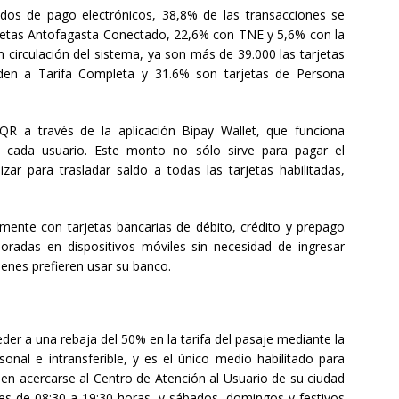
dos de pago electrónicos, 38,8% de las transacciones se
arjetas Antofagasta Conectado, 22,6% con TNE y 5,6% con la
n circulación del sistema, ya son más de 39.000 las tarjetas
nden a Tarifa Completa y 31.6% son tarjetas de Persona
R a través de la aplicación Bipay Wallet, que funciona
 cada usuario. Este monto no sólo sirve para pagar el
zar para trasladar saldo a todas las tarjetas habilitadas,
mente con tarjetas bancarias de débito, crédito y prepago
rporadas en dispositivos móviles sin necesidad de ingresar
uienes prefieren usar su banco.
r a una rebaja del 50% en la tarifa del pasaje mediante la
onal e intransferible, y es el único medio habilitado para
ben acercarse al Centro de Atención al Usuario de su ciudad
nes de 08:30 a 19:30 horas, y sábados, domingos y festivos