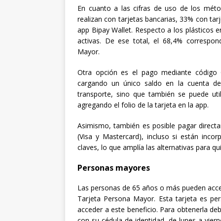
En cuanto a las cifras de uso de los méto
realizan con tarjetas bancarias, 33% con t
app Bipay Wallet. Respecto a los plásticos e
activas. De ese total, el 68,4% correspo
Mayor.
Otra opción es el pago mediante código Q
cargando un único saldo en la cuenta de
transporte, sino que también se puede utili
agregando el folio de la tarjeta en la app.
Asimismo, también es posible pagar directa
(Visa y Mastercard), incluso si están inco
claves, lo que amplía las alternativas para q
Personas mayores
Las personas de 65 años o más pueden accede
Tarjeta Persona Mayor. Esta tarjeta es pers
acceder a este beneficio. Para obtenerla de
con su cédula de identidad, de lunes a vier