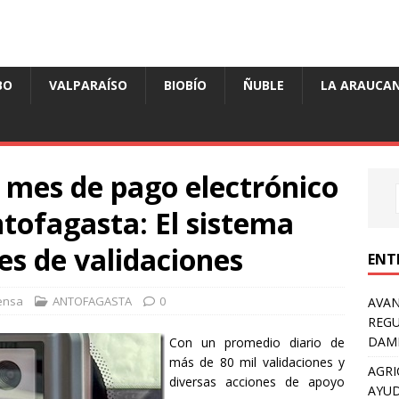
BO
VALPARAÍSO
BIOBÍO
ÑUBLE
LA ARAUCAN
 mes de pago electrónico
ntofagasta: El sistema
es de validaciones
ENT
ensa
ANTOFAGASTA
0
AVAN
REGU
DAMN
Con un promedio diario de
más de 80 mil validaciones y
AGRI
diversas acciones de apoyo
AYUD