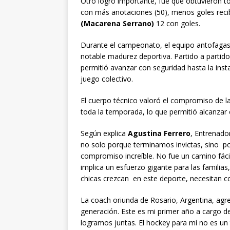
Otro logro importante, fue que obtuvieron to
con más anotaciones (50), menos goles recib
(Macarena Serrano)
12 con goles.
Durante el campeonato, el equipo antofagastin
notable madurez deportiva. Partido a partid
permitió avanzar con seguridad hasta la insta
juego colectivo.
El cuerpo técnico valoró el compromiso de la
toda la temporada, lo que permitió alcanzar 
Según explica
Agustina Ferrero
, Entrenado
no solo porque terminamos invictas, sino p
compromiso increíble. No fue un camino fácil
implica un esfuerzo gigante para las familias
chicas crezcan en este deporte, necesitan c
La coach oriunda de Rosario, Argentina, agreg
generación. Este es mi primer año a cargo d
logramos juntas. El hockey para mí no es un