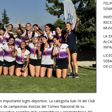
FELI
SEM
INVE
RECE
MUSC
LA E
ALCA
INFR
LICE
SEBA
DE C
n importante logro deportivo. La categoría Sub-16 del Club
lo de campeonas invictas del Torneo Nacional de su
escuadras juveniles más competitivas y prometedoras del