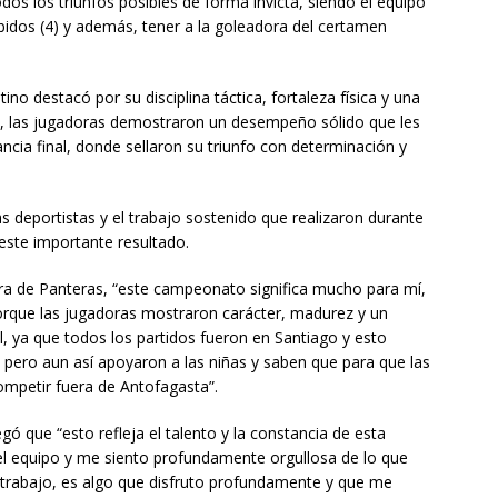
dos los triunfos posibles de forma invicta, siendo el equipo
idos (4) y además, tener a la goleadora del certamen
o destacó por su disciplina táctica, fortaleza física y una
o, las jugadoras demostraron un desempeño sólido que les
ncia final, donde sellaron su triunfo con determinación y
s deportistas y el trabajo sostenido que realizaron durante
este importante resultado.
ra de Panteras, “este campeonato significa mucho para mí,
orque las jugadoras mostraron carácter, madurez y un
, ya que todos los partidos fueron en Santiago y esto
, pero aun así apoyaron a las niñas y saben que para que las
ompetir fuera de Antofagasta”.
ó que “esto refleja el talento y la constancia de esta
el equipo y me siento profundamente orgullosa de lo que
 trabajo, es algo que disfruto profundamente y que me