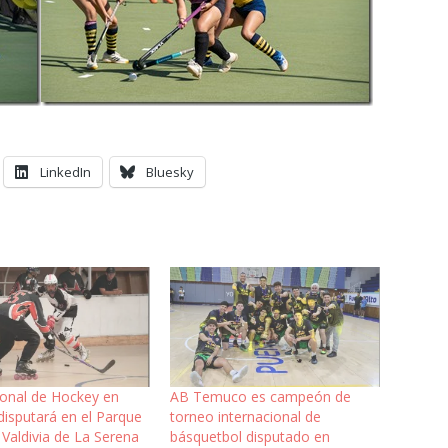
LinkedIn
Bluesky
ional de Hockey en
AB Temuco es campeón de
disputará en el Parque
torneo internacional de
Valdivia de La Serena
básquetbol disputado en