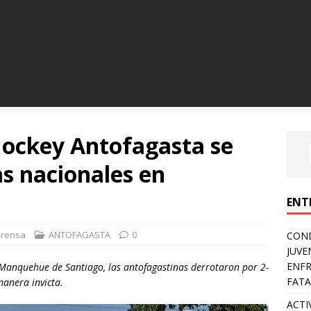
Hockey Antofagasta se
 nacionales en
ENT
Prensa
ANTOFAGASTA
0
COND
JUVE
ENFR
Manquehue de Santiago, las antofagastinas derrotaron por 2-
FATA
manera invicta.
ACTI