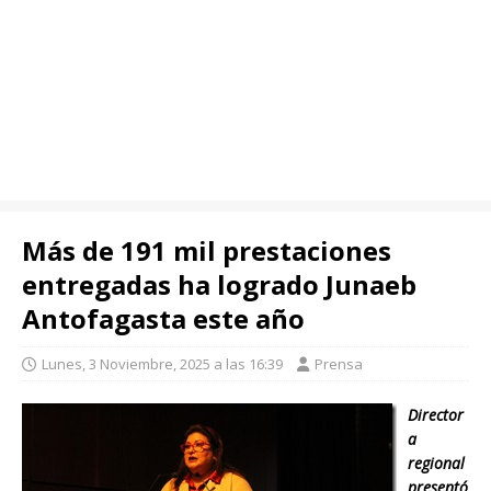
Más de 191 mil prestaciones
entregadas ha logrado Junaeb
Antofagasta este año
Lunes, 3 Noviembre, 2025 a las 16:39
Prensa
Director
a
regional
presentó