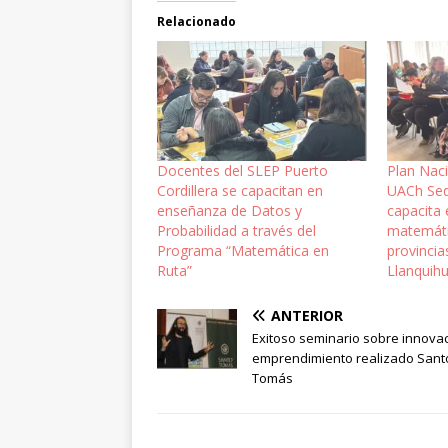
Relacionado
Docentes del SLEP Puerto
Plan Nac
Cordillera se capacitan en
UACh Sed
enseñanza de Datos y
capacita 
Probabilidad a través del
matemáti
Programa “Matemática en
provinci
Ruta”
Llanquih
ANTERIOR
Exitoso seminario sobre innovac
emprendimiento realizado Sant
Tomás