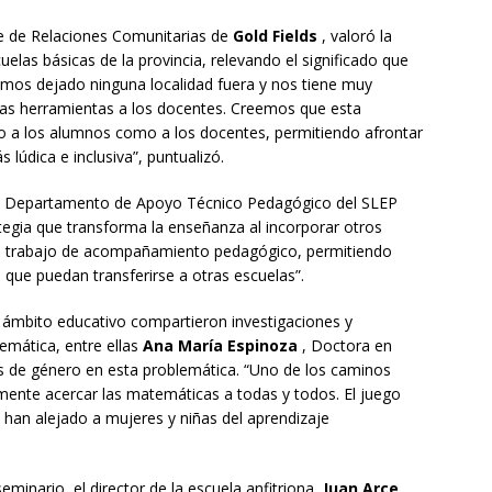
e de Relaciones Comunitarias de
Gold Fields
, valoró la
as básicas de la provincia, relevando el significado que
hemos dejado ninguna localidad fuera y nos tiene muy
as herramientas a los docentes. Creemos que esta
nto a los alumnos como a los docentes, permitiendo afrontar
lúdica e inclusiva”, puntualizó.
del Departamento de Apoyo Técnico Pedagógico del SLEP
gia que transforma la enseñanza al incorporar otros
al trabajo de acompañamiento pedagógico, permitiendo
 que puedan transferirse a otras escuelas”.
l ámbito educativo compartieron investigaciones y
emática, entre ellas
Ana María Espinoza
, Doctora en
as de género en esta problemática. “Uno de los caminos
amente acercar las matemáticas a todas y todos. El juego
 han alejado a mujeres y niñas del aprendizaje
seminario, el director de la escuela anfitriona,
Juan Arce
,