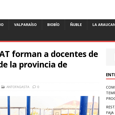
BO
VALPARAÍSO
BIOBÍO
ÑUBLE
LA ARAUCAN
AT forman a docentes de
de la provincia de
ENT
ANTOFAGASTA
0
COMP
TEMP
PROG
REST
FAJA