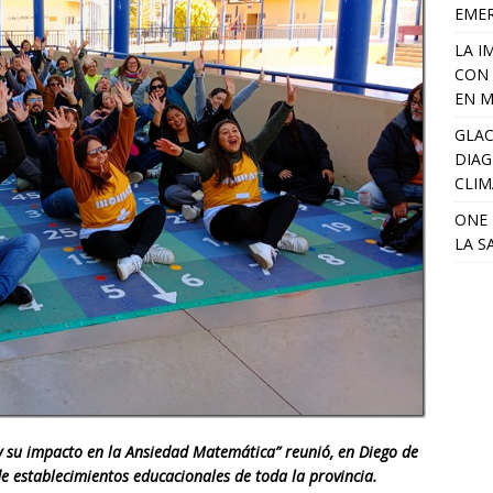
EME
LA I
CON 
EN M
GLAC
DIAG
CLIM
ONE 
LA S
y su impacto en la Ansiedad Matemática” reunió, en Diego de
e establecimientos educacionales de toda la provincia.