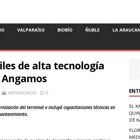
BO
VALPARAÍSO
BIOBÍO
ÑUBLE
LA ARAUCAN
es de alta tecnología
o Angamos
ENT
ANTOFAGASTA
0
EL K
nización del terminal e incluyó capacitaciones técnicas en
QUIN
mantenimiento.
DE K
FLOR
MEDI