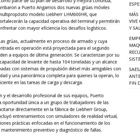
Como parte de su plan de desarrollo y mejora continua,
ESPE
arribaron a Puerto Angamos dos nuevas grúas móviles
MÁS 
multipropósito modelo Liebherr LHM600HR, que
VIVE
fortalecerán la capacidad operativa del terminal y permitirán
Y SA
enfrentar con mayor eficiencia los desafíos logísticos.
EMPR
Las grúas, actualmente en proceso de armado y cuya
MAQU
entrada en operación está proyectada para el segundo
RECU
en a equipos de última generación. Se caracterizan por su
SIST
a capacidad de levante de hasta 104 toneladas y un alcance
adas con sistemas de propulsión diésel más amigables con
SAES
idad y una panorámica completa para quienes la operan, lo
ANTE
iente en las tareas de carga y descarga.
FIN 
 y el desarrollo profesional de sus equipos, Puerto
oportunidad única a un grupo de trabajadores de las
itarse directamente en la fábrica de Liebherr Group,
ncluyó entrenamientos con simuladores de realidad virtual,
siones prácticas enfocadas en el funcionamiento de los
 mantenimiento preventivo y diagnóstico de fallas.