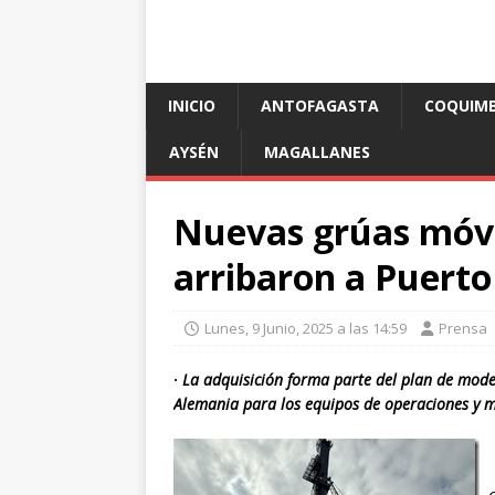
INICIO
ANTOFAGASTA
COQUIM
AYSÉN
MAGALLANES
Nuevas grúas móvil
arribaron a Puert
Lunes, 9 Junio, 2025 a las 14:59
Prensa
·
La adquisición forma parte del plan de moder
Alemania para los equipos de operaciones y 