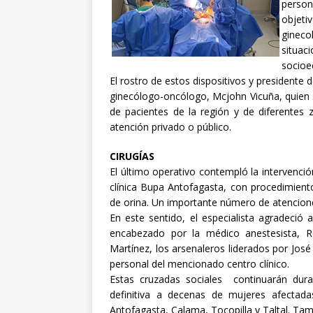
person
objet
gineco
situa
socioe
El rostro de estos dispositivos y presidente 
ginecólogo-oncólogo, Mcjohn Vicuña, quien s
de pacientes de la región y de diferentes 
atención privado o público.
CIRUGÍAS
El último operativo contempló la intervenció
clínica Bupa Antofagasta, con procedimiento
de orina. Un importante número de atencio
En este sentido, el especialista agradeci
encabezado por la médico anestesista, R
Martínez, los arsenaleros liderados por Jos
personal del mencionado centro clínico.
Estas cruzadas sociales continuarán dura
definitiva a decenas de mujeres afectada
Antofagasta, Calama, Tocopilla y Taltal. Ta