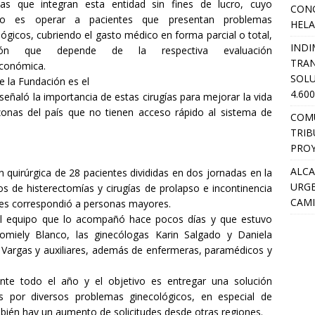
as que integran esta entidad sin fines de lucro, cuyo
CON
ivo es operar a pacientes que presentan problemas
HEL
lógicos, cubriendo el gasto médico en forma parcial o total,
INDI
ción que depende de la respectiva evaluación
TRA
conómica.
SOLU
de la Fundación es el
4.60
eñaló la importancia de estas cirugías para mejorar la vida
zonas del país que no tienen acceso rápido al sistema de
COM
TRIB
PROY
ALCA
n quirúrgica de 28 pacientes divididas en dos jornadas en la
URGE
s de histerectomías y cirugías de prolapso e incontinencia
CAMI
nes correspondió a personas mayores.
ó al equipo que lo acompañó hace pocos días y que estuvo
omiely Blanco, las ginecólogas Karin Salgado y Daniela
é Vargas y auxiliares, además de enfermeras, paramédicos y
nte todo el año y el objetivo es entregar una solución
s por diversos problemas ginecológicos, en especial de
mbién hay un aumento de solicitudes desde otras regiones.