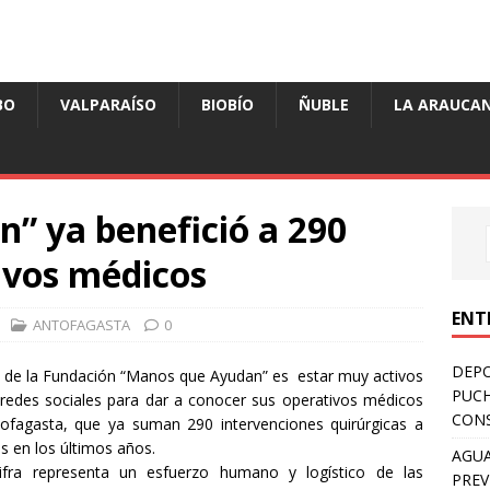
BO
VALPARAÍSO
BIOBÍO
ÑUBLE
LA ARAUCAN
” ya benefició a 290
ivos médicos
ENT
ANTOFAGASTA
0
DEPO
lo de la Fundación “Manos que Ayudan” es estar muy activos
PUCH
 redes sociales para dar a conocer sus operativos médicos
CONS
ofagasta, que ya suman 290 intervenciones quirúrgicas a
s en los últimos años.
AGUA
ifra representa un esfuerzo humano y logístico de las
PREV