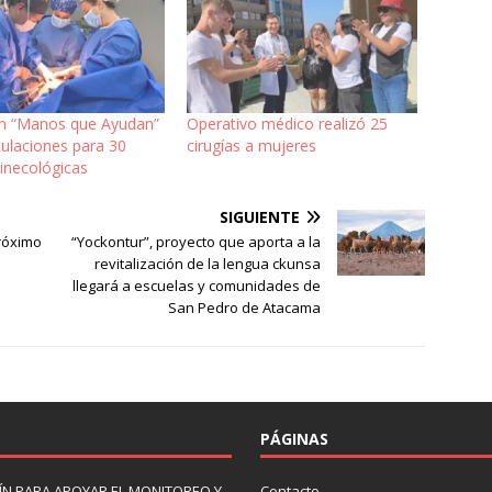
n “Manos que Ayudan”
Operativo médico realizó 25
tulaciones para 30
cirugías a mujeres
ginecológicas
SIGUIENTE
próximo
“Yockontur”, proyecto que aporta a la
revitalización de la lengua ckunsa
llegará a escuelas y comunidades de
San Pedro de Atacama
PÁGINAS
N PARA APOYAR EL MONITOREO Y
Contacto