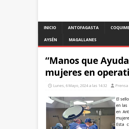
INICIO
ANTOFAGASTA
COQUIM
AYSÉN
MAGALLANES
“Manos que Ayudan
mujeres en operat
Lunes, 6 Mayo, 2024 a las 14:32
Prensa
El sel
en las
en Ant
mujere
Esta c