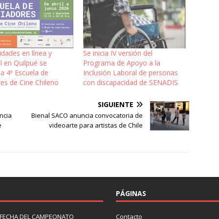
idades en línea y
Se inicia IV versión del
l en Quilpué se
Programa de Apoyo a la
 la 4ª Escuela de
Inclusión Laboral de personas
es de Cine Chileno
con discapacidad de SENADIS
SIGUIENTE
ncia
Bienal SACO anuncia convocatoria de
e
videoarte para artistas de Chile
PÁGINAS
 FECHA DEL CAMPEONATO
Contacto