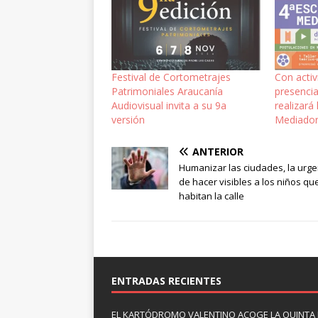
Festival de Cortometrajes
Con activ
Patrimoniales Araucanía
presencia
Audiovisual invita a su 9a
realizará
versión
Mediador
ANTERIOR
Humanizar las ciudades, la urge
de hacer visibles a los niños qu
habitan la calle
ENTRADAS RECIENTES
EL KARTÓDROMO VALENTINO ACOGE LA QUINTA