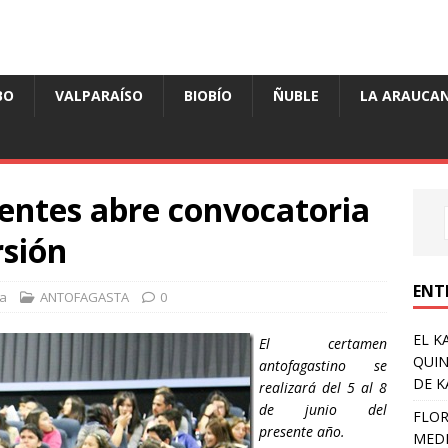
BO
VALPARAÍSO
BIOBÍO
ÑUBLE
LA ARAUCAN
entes abre convocatoria
rsión
ENT
a
ANTOFAGASTA
0
EL K
El certamen
QUIN
antofagastino se
DE K
realizará del 5 al 8
de junio del
FLOR
presente año.
MEDI