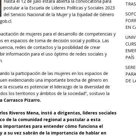
Hasta el 12 de julio estará abierta la convocatoria para
TRAS
postular a la Escuela de Líderes Políticas y Sociales 2023
SOFO
del Servicio Nacional de la Mujer y la Equidad de Género
FORR
ob.cl.
EN C
capacitación de mujeres para el desarrollo de competencias y
UNIV
s en espacios de toma de decisión social y política. Las
CURS
uencia, redes de contactos y la posibilidad de crear
EMER
ir información para el uso óptimo de redes sociales y
PAÍS
n.
SERE
ndo la participación de las mujeres en los espacios de
PARA
iguen evidenciando una importante brecha de género en
DE L
e la escuela es potenciar el liderazgo de la diversidad de
odos los territorios y ámbitos de la sociedad”, sostuvo la
la Carrasco Pizarro.
rlos Riveros Mena, instó a dirigentas, líderes sociales
ico de la comunidad regional a postular a esta
as importantes para entender cómo funciona el
 y a su vez sabrán de la importancia de hablar en