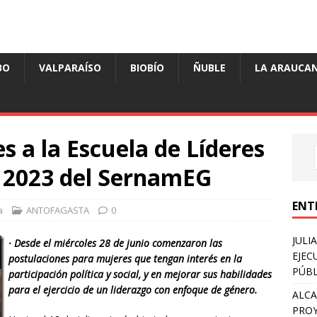
BO
VALPARAÍSO
BIOBÍO
ÑUBLE
LA ARAUCAN
s a la Escuela de Líderes
es 2023 del SernamEG
ENT
a
ANTOFAGASTA
0
JULI
·
Desde el miércoles 28 de junio comenzaron las
EJEC
postulaciones
para mujeres que tengan interés en la
PÚBL
participación política y social, y en mejorar sus habilidades
para el ejercicio de un liderazgo con enfoque de género.
ALCA
PROY