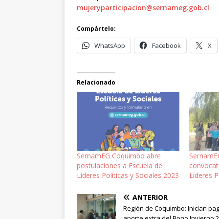
mujeryparticipacion@sernameg.gob.cl
Compártelo:
WhatsApp
Facebook
X
Relacionado
SernamEG Coquimbo abre
SernamE
postulaciones a Escuela de
convocat
Líderes Políticas y Sociales 2023
Líderes P
ANTERIOR
Región de Coquimbo: Inician pag
aporte extra del Bono Invierno 