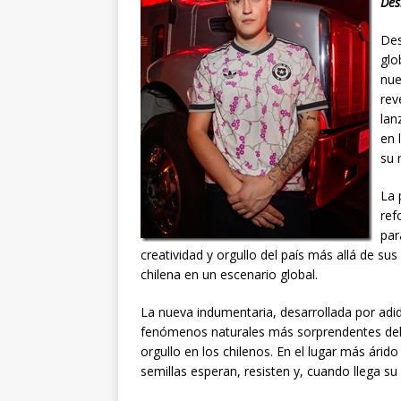
Des
Des
glo
nue
rev
lan
en 
su 
La 
ref
par
creatividad y orgullo del país más allá de sus
chilena en un escenario global.
La nueva indumentaria, desarrollada por adid
fenómenos naturales más sorprendentes del 
orgullo en los chilenos. En el lugar más árido 
semillas esperan, resisten y, cuando llega s