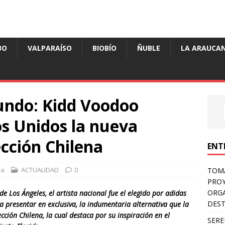
BO
VALPARAÍSO
BIOBÍO
ÑUBLE
LA ARAUCAN
mundo: Kidd Voodoo
s Unidos la nueva
ección Chilena
ENT
sa
ACTUALIDAD
0
TOMÁ
PROY
ORGA
de Los Ángeles, el artista nacional fue el elegido por adidas
DES
a presentar en exclusiva, la indumentaria alternativa que la
ección Chilena, la cual destaca por su inspiración en el
SERE