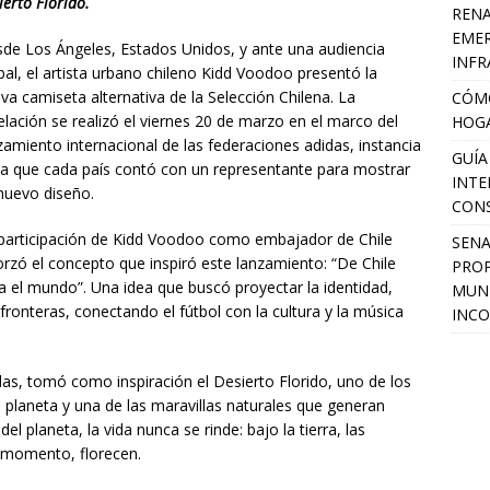
ierto Florido.
RENA
EMER
de Los Ángeles, Estados Unidos, y ante una audiencia
INFR
bal, el artista urbano chileno Kidd Voodoo presentó la
va camiseta alternativa de la Selección Chilena. La
CÓMO
elación se realizó el viernes 20 de marzo en el marco del
HOGA
zamiento internacional de las federaciones adidas, instancia
GUÍA
la que cada país contó con un representante para mostrar
INTE
nuevo diseño.
CON
participación de Kidd Voodoo como embajador de Chile
SEN
orzó el concepto que inspiró este lanzamiento: “De Chile
PROP
a el mundo”. Una idea que buscó proyectar la identidad,
MUNI
 fronteras, conectando el fútbol con la cultura y la música
INCO
as, tomó como inspiración el Desierto Florido, uno de los
planeta y una de las maravillas naturales que generan
del planeta, la vida nunca se rinde: bajo la tierra, las
u momento, florecen.