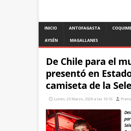
INICIO
ANTOFAGASTA
COQUIM
AYSÉN
MAGALLANES
De Chile para el 
presentó en Estado
camiseta de la Sel
Lunes, 23 Marzo, 2026 a las 10:10
Pren
Des
par
Sel