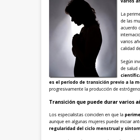
varios a
La perime
de las mu
acuerdo c
internaci
varios añ
calidad de
Según inv
de salud
científi
es el período de transición previo a la
progresivamente la producción de estrógeno
Transición que puede durar varios a
Los especialistas coinciden en que la
perime
aunque en algunas mujeres puede iniciar ant
regularidad del ciclo menstrual y sínt