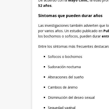
De acuerdo con la
Mayo Clinic
, la edad pr
52 años
.
Síntomas que pueden durar años
Las investigaciones también advierten que l
por varios años. Un estudio publicado en
Pu
los bochornos o sofocos, pueden durar
entr
Entre los síntomas más frecuentes destacan
Sofocos o bochornos
Sudoración nocturna
Alteraciones del sueño
Cambios de ánimo
Disminución del deseo sexual
Sequedad vaginal