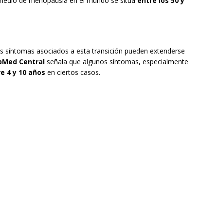
omedio de menopausia en el mundo se sitúa
entre los 50 y
os síntomas asociados a esta transición pueden extenderse
bMed Central
señala que algunos síntomas, especialmente
e 4 y 10 años
en ciertos casos.
: