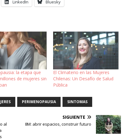
LinkedIn
Bluesky
pausia: la etapa que
El Climaterio en las Mujeres
millones de mujeres sin
Chilenas: Un Desafío de Salud
epan
Pública
JERES
PERIMENOPAUSIA
SINTOMAS
SIGUIENTE
o al
8M: abrir espacios, construir futuro
a
os