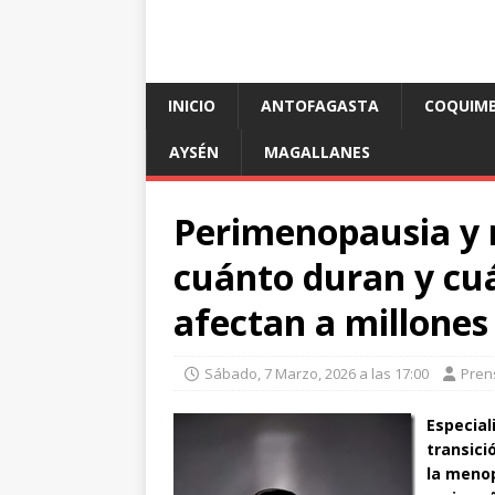
INICIO
ANTOFAGASTA
COQUIM
AYSÉN
MAGALLANES
Perimenopausia y 
cuánto duran y cuá
afectan a millones
Sábado, 7 Marzo, 2026 a las 17:00
Pren
Especial
transic
la meno