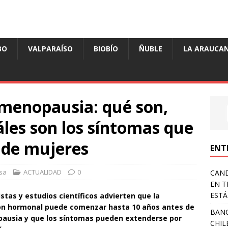
BO
VALPARAÍSO
BIOBÍO
ÑUBLE
LA ARAUCAN
menopausia: qué son,
les son los síntomas que
 de mujeres
ENT
sa
ACTUALIDAD
0
CAND
EN T
ESTÁ
istas y estudios científicos advierten que la
ión hormonal puede comenzar hasta 10 años antes de
BANC
pausia y que los síntomas pueden extenderse por
CHIL