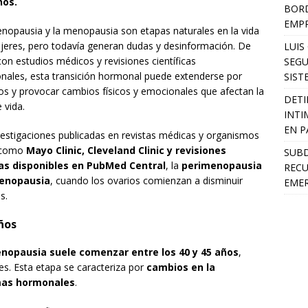
ños.
BORD
EMP
nopausia y la menopausia son etapas naturales en la vida
jeres, pero todavía generan dudas y desinformación. De
LUIS
on estudios médicos y revisiones científicas
SEGU
onales, esta transición hormonal puede extenderse por
SIST
os y provocar cambios físicos y emocionales que afectan la
DETI
 vida.
INTI
EN P
estigaciones publicadas en revistas médicas y organismos
 como
Mayo Clinic, Cleveland Clinic y revisiones
SUB
cas disponibles en PubMed Central
, la
perimenopausia
RECU
 menopausia
, cuando los ovarios comienzan a disminuir
EMER
s.
ños
nopausia suele comenzar entre los 40 y 45 años
,
es. Esta etapa se caracteriza por
cambios en la
omas hormonales
.