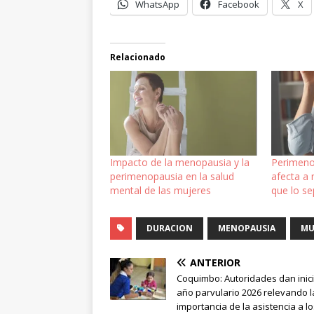
WhatsApp
Facebook
X
Relacionado
Impacto de la menopausia y la
Perimeno
perimenopausia en la salud
afecta a 
mental de las mujeres
que lo s
DURACION
MENOPAUSIA
MU
ANTERIOR
Coquimbo: Autoridades dan inici
año parvulario 2026 relevando l
importancia de la asistencia a l