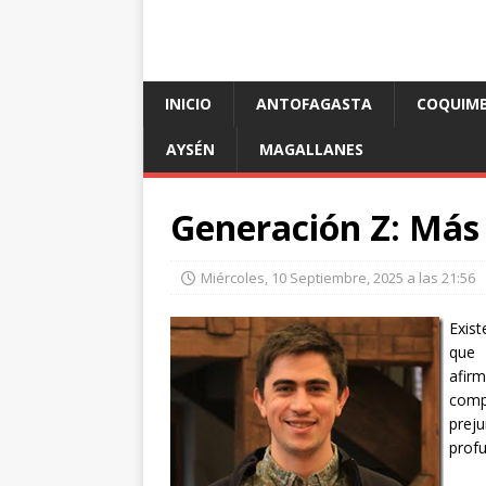
INICIO
ANTOFAGASTA
COQUIM
AYSÉN
MAGALLANES
Generación Z: Más 
Miércoles, 10 Septiembre, 2025 a las 21:56
Exist
que 
afi
comp
prej
prof