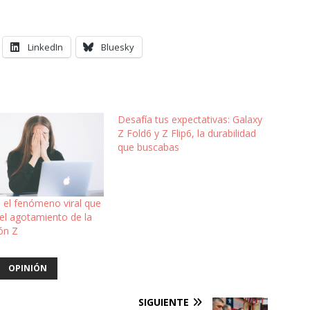
LinkedIn
Bluesky
Desafía tus expectativas: Galaxy
Z Fold6 y Z Flip6, la durabilidad
que buscabas
 el fenómeno viral que
el agotamiento de la
ón Z
OPINIÓN
SIGUIENTE