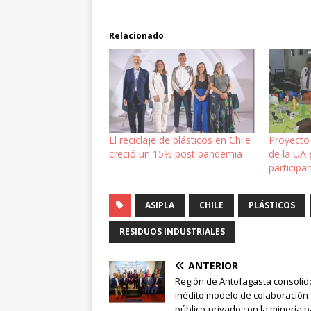
Relacionado
El reciclaje de plásticos en Chile
Proyecto
creció un 15% post pandemia
de la UA 
participa
ASIPLA
CHILE
PLÁSTICOS
RESIDUOS INDUSTRIALES
ANTERIOR
Región de Antofagasta consolid
inédito modelo de colaboración
público-privado con la minería 