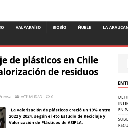
BO
VALPARAÍSO
BIOBÍO
ÑUBLE
LA ARAUCAN
e de plásticos en Chile
alorización de residuos
ENT
Prensa
ACTUALIDAD
0
DETI
INTI
EN P
·
La valorización de plásticos creció un 19% entre
2022 y 2024, según el 4to Estudio de Reciclaje y
SUB
Valorización de Plásticos de ASIPLA.
RECU