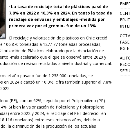
EMER
·
La tasa de reciclaje total de plásticos pasó de
7,8% en 2022 a 10,3% en 2024. En tanto la tasa de
CENT
reciclaje de envases y embalajes -medida por
FRUT
primera vez por el gremio- fue de un 13%.
INTE
CCTV
El reciclaje y valorización de plásticos en Chile creció
FASE
e 106.870 toneladas a 127.177 toneladas procesadas,
RG-E
Valorización de Plásticos elaborado por la Asociación de
emento -más acelerado que el que se observó entre 2020 y
AUTO
ucción de resinas recicladas a nivel industrial y comercial.
RECO
SEGU
cos el año pasado fue de 1.238.000 toneladas, se
cos en 2024 alcanzó un 10,3%, cifra también superior al 7,8%
 2022.
ileno (PE), con un 62%; seguido por el Polipropileno (PP)
%. Si bien la valorización de Polietileno y Polipropileno
das) entre 2022 y 2024, el reciclaje del PET decreció -en
 18.116 toneladas) entre esos mismos años, debido a
do, la disminución de la producción de los actuales