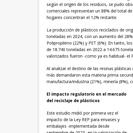
según el origen de los residuos, se pudo obs
comerciales representan un 88% del total de 
hogares concentran el 12% restante.
La producción de plásticos reciclados de ori
toneladas en 2024, con un aumento del 28%, y
Polipropileno (22%) y PET (6%). En tanto, lo
de 18.740 toneladas en 2022 a 14.675 tonela
valorizados fueron -como ya es habitual- el P
Al analizar el destino de las resinas plástic
más demandaron esta materia prima secundar
manufactura/industria (21%), minería (8%), c
El impacto regulatorio en el mercado
del reciclaje de plásticos
Este estudio midió por primera vez el
impacto de la Ley REP para envases y
embalajes -implementada desde
septiembre de 2023- en la valorización de