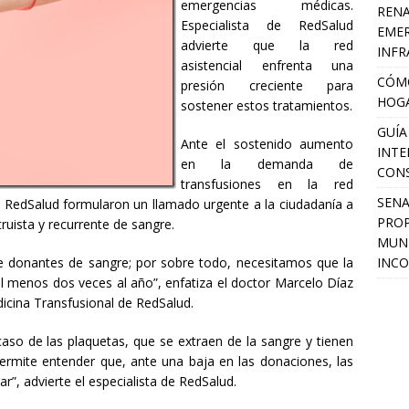
emergencias médicas.
RENA
Especialista de RedSalud
EMER
advierte que la red
INFR
asistencial enfrenta una
CÓMO
presión creciente para
HOGA
sostener estos tratamientos.
GUÍA
Ante el sostenido aumento
INTE
en la demanda de
CON
transfusiones en la red
SEN
 de RedSalud formularon un llamado urgente a la ciudadanía a
PROP
truista y recurrente de sangre.
MUNI
INCO
donantes de sangre; por sobre todo, necesitamos que la
al menos dos veces al año”, enfatiza el doctor Marcelo Díaz
dicina Transfusional de RedSalud.
caso de las plaquetas, que se extraen de la sangre y tienen
 permite entender que, ante una baja en las donaciones, las
r”, advierte el especialista de RedSalud.