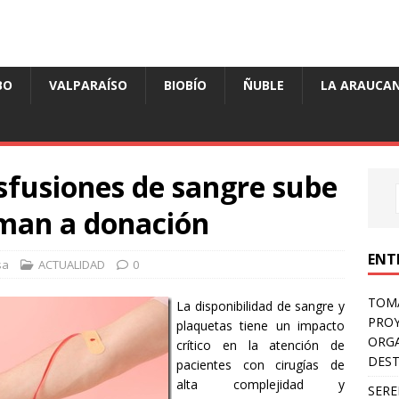
BO
VALPARAÍSO
BIOBÍO
ÑUBLE
LA ARAUCAN
fusiones de sangre sube
aman a donación
ENT
sa
ACTUALIDAD
0
TOMÁ
La disponibilidad de sangre y
PROY
plaquetas tiene un impacto
ORGA
crítico en la atención de
DES
pacientes con cirugías de
alta complejidad y
SERE