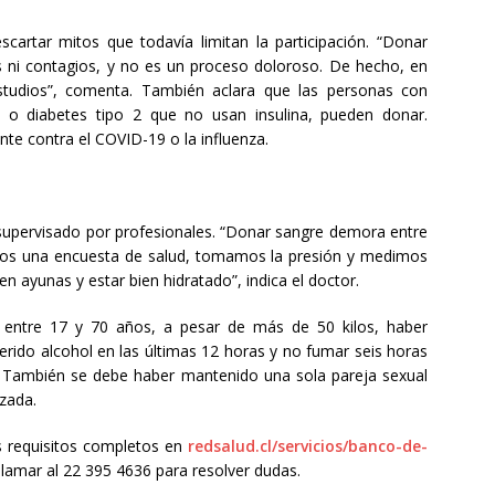
scartar mitos que todavía limitan la participación. “Donar
 ni contagios, y no es un proceso doloroso. De hecho, en
studios”, comenta. También aclara que las personas con
da o diabetes tipo 2 que no usan insulina, pueden donar.
te contra el COVID-19 o la influenza.
 supervisado por profesionales. “Donar sangre demora entre
amos una encuesta de salud, tomamos la presión y medimos
n ayunas y estar bien hidratado”, indica el doctor.
r entre 17 y 70 años, a pesar de más de 50 kilos, haber
rido alcohol en las últimas 12 horas y no fumar seis horas
. También se debe haber mantenido una sola pareja sexual
zada.
s requisitos completos en
redsalud.cl/servicios/banco-de-
llamar al 22 395 4636 para resolver dudas.