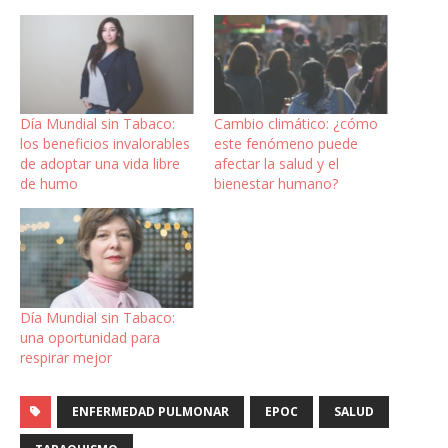
Día Mundial sin Tabaco:
Cambio climático: ¿cómo
los beneficios invalorables
este fenómeno puede
de adoptar una vida libre
afectar la salud y el
de humo
bienestar humano?
Día Mundial sin Tabaco:
una oportunidad para
respirar mejor
ENFERMEDAD PULMONAR
EPOC
SALUD