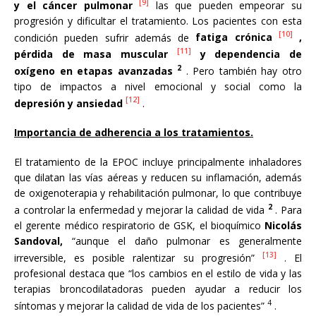
[9]
y el cáncer pulmonar
las que pueden empeorar su
progresión y dificultar el tratamiento. Los pacientes con esta
[10]
condición pueden sufrir además de
fatiga crónica
,
[11]
pérdida de masa muscular
y dependencia de
2
oxígeno en etapas avanzadas
. Pero también hay otro
tipo de impactos a nivel emocional y social como la
[12]
depresión y ansiedad
.
Importancia de adherencia a los tratamientos.
El tratamiento de la EPOC incluye principalmente inhaladores
que dilatan las vías aéreas y reducen su inflamación, además
de oxigenoterapia y rehabilitación pulmonar, lo que contribuye
2
a controlar la enfermedad y mejorar la calidad de vida
. Para
el gerente médico respiratorio de GSK, el bioquímico
Nicolás
Sandoval,
“aunque el daño pulmonar es generalmente
[13]
irreversible, es posible ralentizar su progresión”
. El
profesional destaca que “los cambios en el estilo de vida y las
terapias broncodilatadoras pueden ayudar a reducir los
4
síntomas y mejorar la calidad de vida de los pacientes”
.