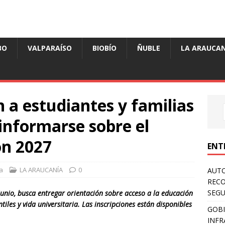
BO
VALPARAÍSO
BIOBÍO
ÑUBLE
LA ARAUCAN
 a estudiantes y familias
 informarse sobre el
ón 2027
ENT
a
LA ARAUCANÍA
0
AUTO
RECO
SEGU
unio, busca entregar orientación sobre acceso a la educación
tiles y vida universitaria. Las inscripciones están disponibles
GOBI
INFR