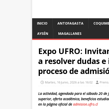
INICIO
ANTOFAGASTA
COQUIM
AYSÉN
MAGALLANES
Expo UFRO: Invitan
a resolver dudas e
proceso de admisi
Martes, 16 Junio, 2026 a las 16:02
Prens
La actividad, agendada para el sábado 20 de j
superior, oferta académica, beneficios estudian
en la página oficial de
admision.ufro.cl