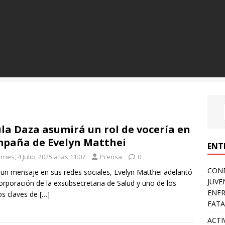
la Daza asumirá un rol de vocería en
paña de Evelyn Matthei
ENT
rnes, 4 Julio, 2025 a las 11:07
Prensa
0
COND
 un mensaje en sus redes sociales, Evelyn Matthei adelantó
JUVE
corporación de la exsubsecretaria de Salud y uno de los
ENFR
os claves de
[…]
FATA
ACTI