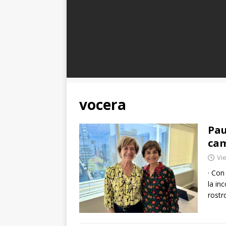
vocera
Pau
cam
Vie
· Con
la in
rostr