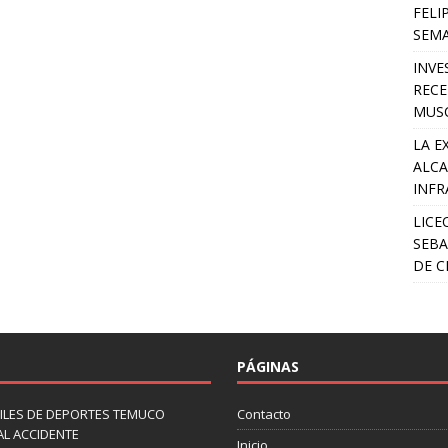
FELI
SEM
INVE
RECE
MUSC
LA E
ALCA
INFR
LICE
SEBA
DE C
PÁGINAS
ILES DE DEPORTES TEMUCO
Contacto
AL ACCIDENTE
Inicio