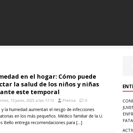
edad en el hogar: Cómo puede
ctar la salud de los niños y niñas
ENT
ante este temporal
rnes, 13 Junio, 2025 a las 17:13
Prensa
0
COND
JUVE
ío y la humedad aumentan el riesgo de infecciones
ENFR
ratorias en los más pequeños. Médico familiar de la U.
FATA
s Bello entrega recomendaciones para
[…]
ACTI