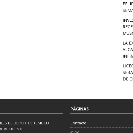
FELI
SEM
INVE
RECE
MUSC
LA E
ALCA
INFR
LICE
SEBA
DE C
PÁGINAS
ILES DE DEPORTES TEMUCO
Contacto
AL ACCIDENTE
Inicio