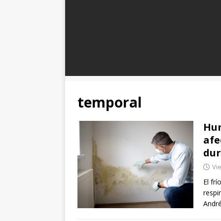
temporal
Hum
afe
dur
Vie
El fr
respi
André