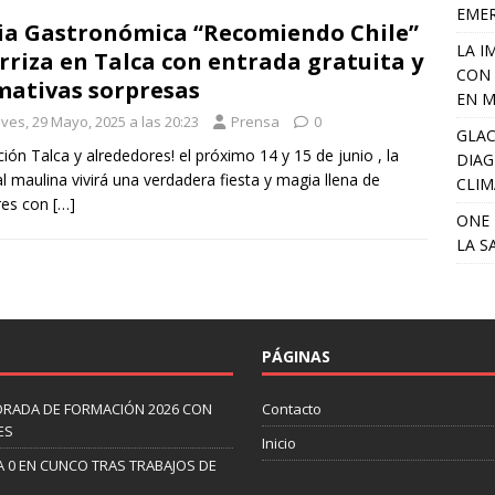
EME
ia Gastronómica “Recomiendo Chile”
LA I
rriza en Talca con entrada gratuita y
CON 
mativas sorpresas
EN M
ves, 29 Mayo, 2025 a las 20:23
Prensa
0
GLAC
ción Talca y alrededores! el próximo 14 y 15 de junio , la
DIAG
al maulina vivirá una verdadera fiesta y magia llena de
CLIM
res con
[…]
ONE 
LA S
PÁGINAS
ORADA DE FORMACIÓN 2026 CON
Contacto
ES
Inicio
A 0 EN CUNCO TRAS TRABAJOS DE