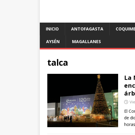
INICIO
ANTOFAGASTA
COQUIM
AYSÉN
MAGALLANES
talca
La 
enc
árb
Vi
El Co
de di
horas