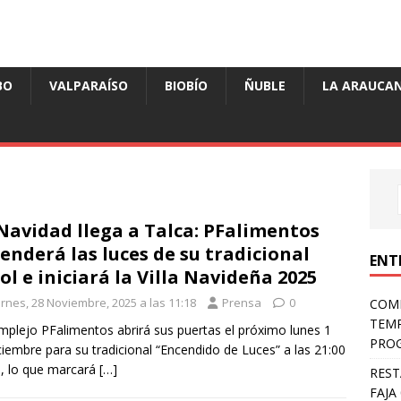
BO
VALPARAÍSO
BIOBÍO
ÑUBLE
LA ARAUCAN
Navidad llega a Talca: PFalimentos
enderá las luces de su tradicional
ENT
ol e iniciará la Villa Navideña 2025
ernes, 28 Noviembre, 2025 a las 11:18
Prensa
0
COMP
TEMP
mplejo PFalimentos abrirá sus puertas el próximo lunes 1
PROG
ciembre para su tradicional “Encendido de Luces” a las 21:00
, lo que marcará
[…]
REST
FAJA