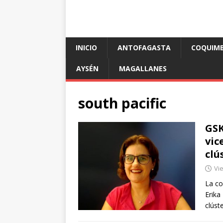
INICIO
ANTOFAGASTA
COQUIM
AYSÉN
MAGALLANES
south pacific
GSK
vic
clú
Vie
La co
Erika
clúst