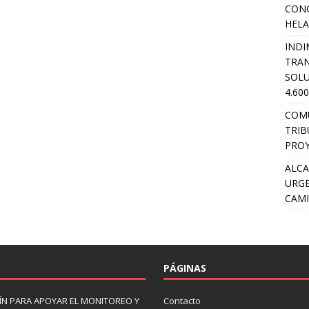
CON
HEL
INDI
TRA
SOLU
4.60
COM
TRIB
PROY
ALCA
URGE
CAMI
PÁGINAS
N PARA APOYAR EL MONITOREO Y
Contacto