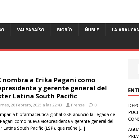
BO
VALPARAÍSO
BIOBÍO
ÑUBLE
LA ARAUCAN
 nombra a Erika Pagani como
epresidenta y gerente general del
ENT
ster Latina South Pacific
rnes, 28 Febrero, 2025 a las 22:43
Prensa
0
DEPO
PUCH
mpañía biofarmacéutica global GSK anunció la llegada de
CONS
 Pagani como nueva vicepresidenta y gerente general del
er Latina South Pacific (LSP), que reúne
[…]
AGUA
PREV