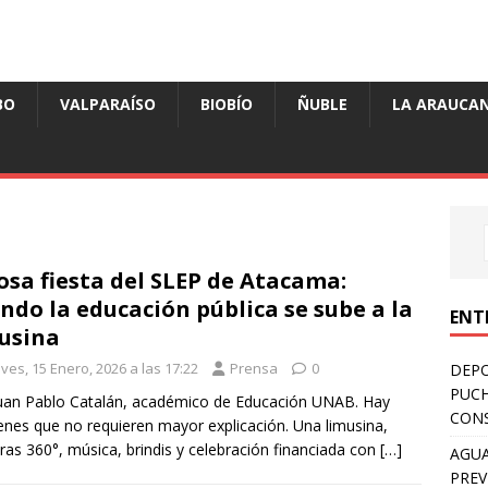
BO
VALPARAÍSO
BIOBÍO
ÑUBLE
LA ARAUCAN
osa fiesta del SLEP de Atacama:
ndo la educación pública se sube a la
ENT
usina
ves, 15 Enero, 2026 a las 17:22
Prensa
0
DEPO
PUCH
uan Pablo Catalán, académico de Educación UNAB. Hay
CONS
nes que no requieren mayor explicación. Una limusina,
as 360°, música, brindis y celebración financiada con
[…]
AGUA
PREV