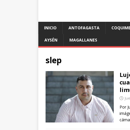
INICIO
ANTOFAGASTA
COQUIM
AYSÉN
MAGALLANES
slep
Luj
cua
lim
Jue
Por J
imáge
cámar