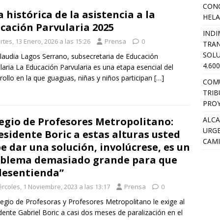
CON
a histórica de la asistencia a la
HEL
cación Parvularia 2025
INDI
tes, 13 Enero, 2026 a las 15:26
Prensa
0
TRA
SOLU
laudia Lagos Serrano, subsecretaria de Educación
4.60
laria La Educación Parvularia es una etapa esencial del
rollo en la que guaguas, niñas y niños participan
[…]
COM
TRIB
PROY
ALCA
egio de Profesores Metropolitano:
URGE
esidente Boric a estas alturas usted
CAMI
e dar una solución, involúcrese, es un
blema demasiado grande para que
desentienda”
ércoles, 1 Noviembre, 2023 a las 13:17
Prensa
0
legio de Profesoras y Profesores Metropolitano le exige al
dente Gabriel Boric a casi dos meses de paralización en el