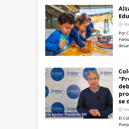
Alz
Edu
Mar
Por C
Parvu
desar
Col
“Pr
deb
pro
se 
Mi
El Co
Presi