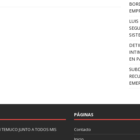
BORD
EMP
LUIS
SEGU
SIST
DETI
INTI
EN P
SUB
RECU
EMER
PÁGINAS
N TEMUCO JUNTO A TODOS MIS
Contacto
Inicio