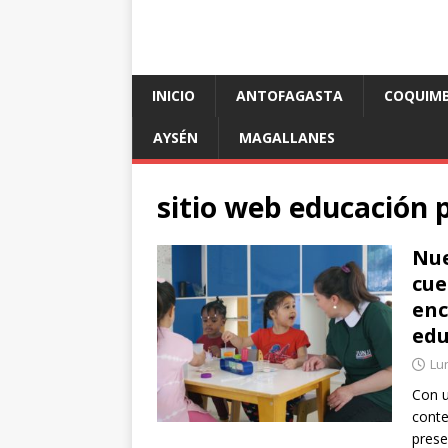
INICIO
ANTOFAGASTA
COQUIM
AYSÉN
MAGALLANES
sitio web educación 
Nue
cue
enc
edu
Lu
Con u
conte
prese