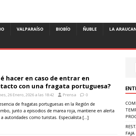
BO
VALPARAÍSO
BIOBÍO
ÑUBLE
LA ARAUCAN
é hacer en caso de entrar en
tacto con una fragata portuguesa?
ENT
es, 26 Enero, 2026 a las 18:42
Prensa
0
COMP
esencia de fragatas portuguesas en la Región de
TEMP
mbo, junto a episodios de marea roja, mantiene en alerta
PROG
 a autoridades como turistas. Especialista
[…]
REST
FAJA