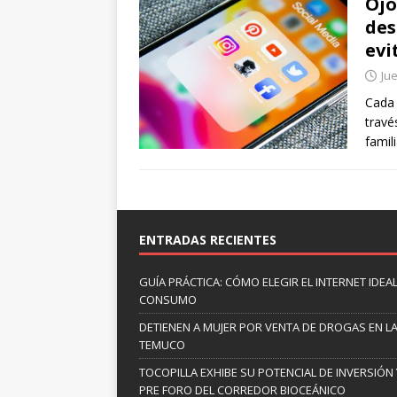
Ojo
des
evi
Jue
Cada 
travé
famil
ENTRADAS RECIENTES
GUÍA PRÁCTICA: CÓMO ELEGIR EL INTERNET IDE
CONSUMO
DETIENEN A MUJER POR VENTA DE DROGAS EN L
TEMUCO
TOCOPILLA EXHIBE SU POTENCIAL DE INVERSIÓN 
PRE FORO DEL CORREDOR BIOCEÁNICO