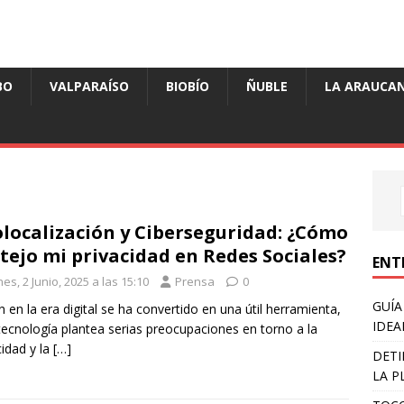
BO
VALPARAÍSO
BIOBÍO
ÑUBLE
LA ARAUCAN
localización y Ciberseguridad: ¿Cómo
tejo mi privacidad en Redes Sociales?
ENT
es, 2 Junio, 2025 a las 15:10
Prensa
0
GUÍA
en en la era digital se ha convertido en una útil herramienta,
IDEA
tecnología plantea serias preocupaciones en torno a la
cidad y la
[…]
DETI
LA P