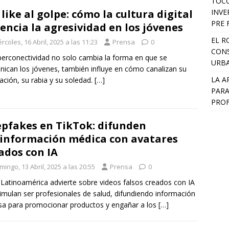
TOCO
INVE
 like al golpe: cómo la cultura digital
PRE 
encia la agresividad en los jóvenes
EL R
rcoles, 16 Abril, 2025 a las 11:23
Prensa
0
CONS
perconectividad no solo cambia la forma en que se
URB
ican los jóvenes, también influye en cómo canalizan su
LA A
ración, su rabia y su soledad.
[…]
PARA
PROF
pfakes en TikTok: difunden
información médica con avatares
ados con IA
ingo, 13 Abril, 2025 a las 20:55
Prensa
0
Latinoamérica advierte sobre videos falsos creados con IA
imulan ser profesionales de salud, difundiendo información
a para promocionar productos y engañar a los
[…]