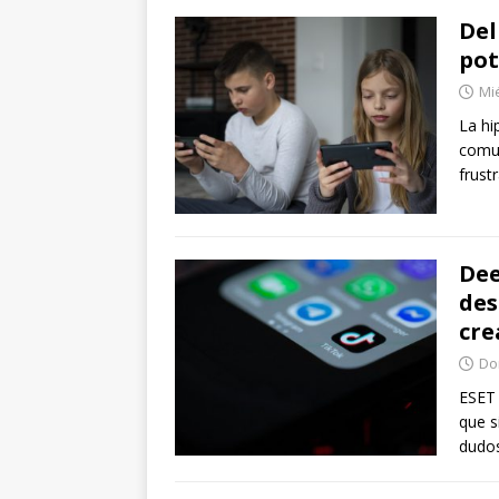
Del
pot
Mié
La hi
comun
frust
Dee
des
cre
Dom
ESET 
que s
dudos