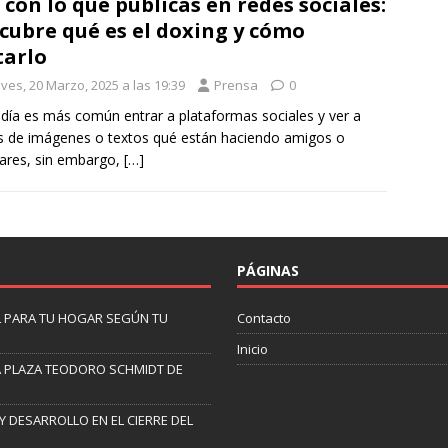
 con lo que publicas en redes sociales:
cubre qué es el doxing y cómo
tarlo
ves, 20 Marzo, 2025 a las 19:39
Prensa
0
día es más común entrar a plataformas sociales y ver a
s de imágenes o textos qué están haciendo amigos o
iares, sin embargo,
[…]
PÁGINAS
AL PARA TU HOGAR SEGÚN TU
Contacto
Inicio
A PLAZA TEODORO SCHMIDT DE
Y DESARROLLO EN EL CIERRE DEL