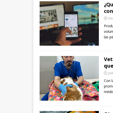
¿Qu
con
Do
Produ
volum
las p
Vet
que
Jue
Con l
promo
médic