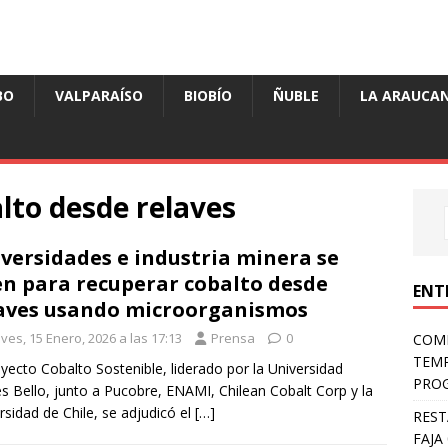
BO
VALPARAÍSO
BIOBÍO
ÑUBLE
LA ARAUCAN
lto desde relaves
versidades e industria minera se
n para recuperar cobalto desde
ENT
aves usando microorganismos
ves, 15 Enero, 2026 a las 17:13
Prensa
0
COMP
TEMP
oyecto Cobalto Sostenible, liderado por la Universidad
PROG
s Bello, junto a Pucobre, ENAMI, Chilean Cobalt Corp y la
rsidad de Chile, se adjudicó el
[…]
REST
FAJA