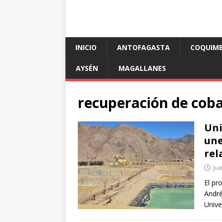
INICIO
ANTOFAGASTA
COQUIM
AYSÉN
MAGALLANES
recuperación de coba
Uni
une
rel
Jue
El pr
André
Unive