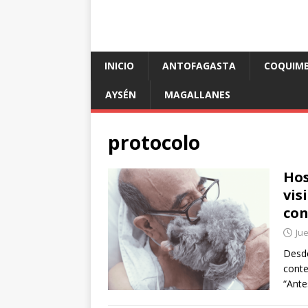
INICIO
ANTOFAGASTA
COQUIM
AYSÉN
MAGALLANES
protocolo
Hos
vis
con
Jue
Desde
conte
“Ante