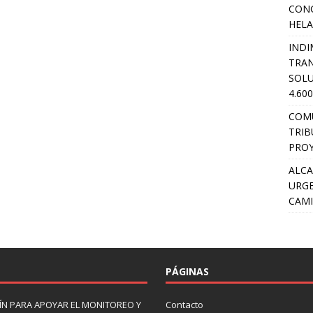
CON
HEL
INDI
TRA
SOLU
4.60
COM
TRIB
PROY
ALCA
URGE
CAMI
PÁGINAS
N PARA APOYAR EL MONITOREO Y
Contacto