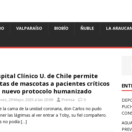
BO
VALPARAÍSO
BIOBÍO
ÑUBLE
LA ARAUCAN
pital Clínico U. de Chile permite
itas de mascotas a pacientes críticos
ENT
 nuevo protocolo humanizado
ves, 29 Mayo, 2025 a las 20:09
Prensa
0
DEPO
PUCH
 la cama de la unidad coronaria, don Carlos no pudo
CONS
ner las lágrimas al ver entrar a Toby, su fiel compañero.
s no podía
[…]
AGUA
PREV