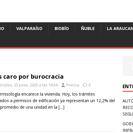
BO
VALPARAÍSO
BIOBÍO
ÑUBLE
LA ARAUCAN
 caro por burocracia
rcoles, 25 Junio, 2025 a las 19:54
Prensa
0
ENT
rmisología encarece la vivienda. Hoy, los trámites
ados a permisos de edificación ya representan un 12,2% del
AUTO
 promedio de una unidad en la
[…]
RECO
SEGU
GOBI
INFR