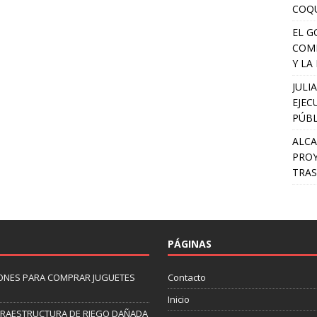
COQU
EL G
COMP
Y LA
JULI
EJEC
PÚBL
ALCA
PROY
TRAS
PÁGINAS
ONES PARA COMPRAR JUGUETES
Contacto
Inicio
NFRAESTRUCTURA DE RIEGO DAÑADA