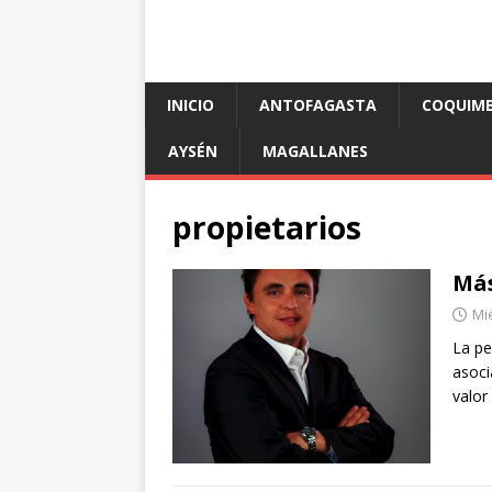
INICIO
ANTOFAGASTA
COQUIM
AYSÉN
MAGALLANES
propietarios
Más
Mié
La pe
asoci
valor