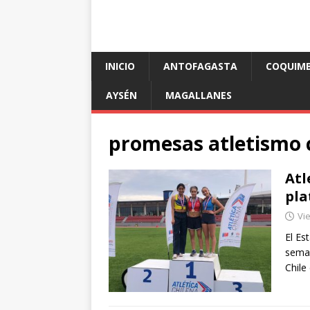
INICIO
ANTOFAGASTA
COQUIM
AYSÉN
MAGALLANES
promesas atletismo 
Atl
pla
Vie
El Es
seman
Chile