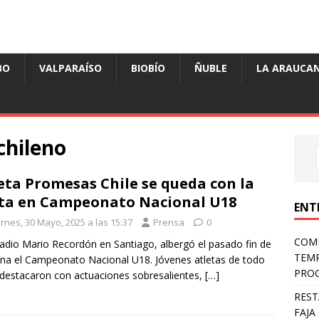
BO
VALPARAÍSO
BIOBÍO
ÑUBLE
LA ARAUCAN
chileno
eta Promesas Chile se queda con la
ta en Campeonato Nacional U18
ENT
rnes, 30 Mayo, 2025 a las 15:37
Prensa
0
COMP
tadio Mario Recordón en Santiago, albergó el pasado fin de
TEMP
a el Campeonato Nacional U18. Jóvenes atletas de todo
PROG
 destacaron con actuaciones sobresalientes,
[…]
REST
FAJA