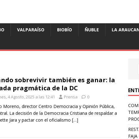
BO
VALPARAÍSO
BIOBÍO
ÑUBLE
LA ARAUCAN
ndo sobrevivir también es ganar: la
ada pragmática de la DC
ENT
es, 4 Agosto, 2025 a las 12:41
Prensa
0
COMP
 Moreno, director Centro Democracia y Opinión Pública,
TEMP
tral. La decisión de la Democracia Cristiana de respaldar a
PROG
ette Jara y pactar con el oficialismo
[…]
REST
FAJA