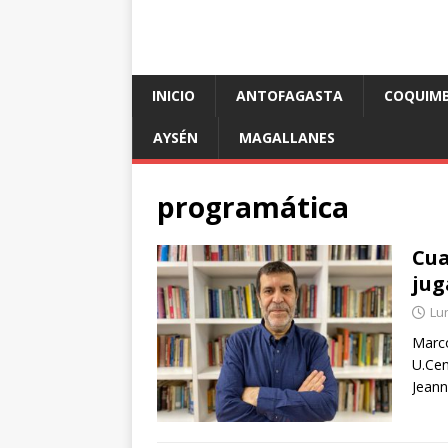
INICIO
ANTOFAGASTA
COQUIM
AYSÉN
MAGALLANES
programática
Cua
jug
Lun
Marco
U.Cen
Jeann