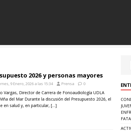
supuesto 2026 y personas mayores
rnes, 9 Enero, 2026 a las 15:34
Prensa
0
ENT
o Vargas, Director de Carrera de Fonoaudiología UDLA
Viña del Mar Durante la discusión del Presupuesto 2026, el
COND
e en salud y, en particular,
[…]
JUVE
ENFR
FATA
ACTI