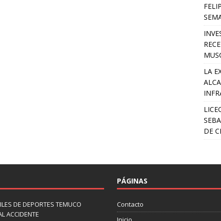
FELI
SEM
INVE
RECE
MUSC
LA E
ALCA
INFR
LICE
SEBA
DE C
PÁGINAS
ILES DE DEPORTES TEMUCO
Contacto
AL ACCIDENTE
Inicio