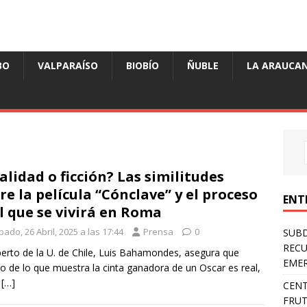
BO
VALPARAÍSO
BIOBÍO
ÑUBLE
LA ARAUCAN
alidad o ficción? Las similitudes
re la película “Cónclave” y el proceso
ENT
l que se vivirá en Roma
ado, 26 Abril, 2025 a las 17:44
Prensa
0
SUB
RECU
perto de la U. de Chile, Luis Bahamondes, asegura que
EMER
 de lo que muestra la cinta ganadora de un Oscar es real,
e
[…]
CENT
FRUT