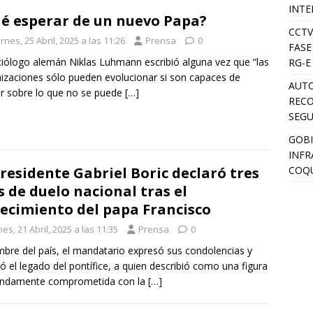
INTE
é esperar de un nuevo Papa?
CCTV
rnes, 25 Abril, 2025 a las 11:26
Prensa
0
FASE
ciólogo alemán Niklas Luhmann escribió alguna vez que “las
RG-E
izaciones sólo pueden evolucionar si son capaces de
AUTO
ir sobre lo que no se puede
[…]
RECO
SEGU
GOBI
INFR
COQU
Presidente Gabriel Boric declaró tres
s de duelo nacional tras el
lecimiento del papa Francisco
es, 21 Abril, 2025 a las 11:35
Prensa
0
bre del país, el mandatario expresó sus condolencias y
tó el legado del pontífice, a quien describió como una figura
undamente comprometida con la
[…]