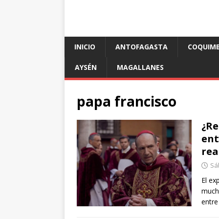
INICIO
ANTOFAGASTA
COQUIM
AYSÉN
MAGALLANES
papa francisco
¿Re
ent
rea
Sáb
El ex
mucho
entr