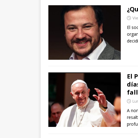
¿Qu
Vie
El so
organ
decid
El 
día
fal
Lun
A nom
resal
prof