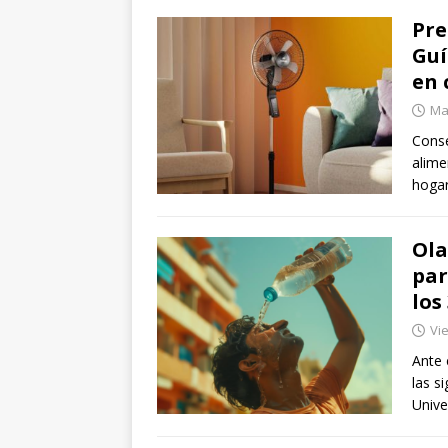
Pre
Guí
en 
Mar
Conse
alime
hogar
Ola
par
los
Vie
Ante 
las s
Unive