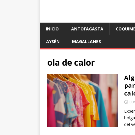
INICIO
ANTOFAGASTA
COQUIM
AYSÉN
MAGALLANES
ola de calor
Alg
par
cal
Lun
Exper
holga
del v