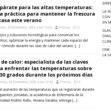
EME
párate para las altas temperaturas:
LA I
a práctica para mantener la frescura
CON 
casa este verano
EN M
tes, 30 Diciembre, 2025 a las 12:54
Prensa
0
GLAC
jos y soluciones tecnológicas para conservar los
DIAG
ntos, optimizar la energía y mantener cada espacio del
CLIM
 cómodo durante las olas de calor del verano.
[…]
ONE 
LA S
 de calor: especialista da las claves
a enfrentar las temperaturas sobre
 30 grados durante los próximos días
rnes, 26 Diciembre, 2025 a las 12:34
Prensa
0
el aumento de las temperaturas que se registrarán durante
iguientes jornadas, la académica de Enfermería de la
rsidad Andrés Bello, Viviana Sarabia, entrega
[…]