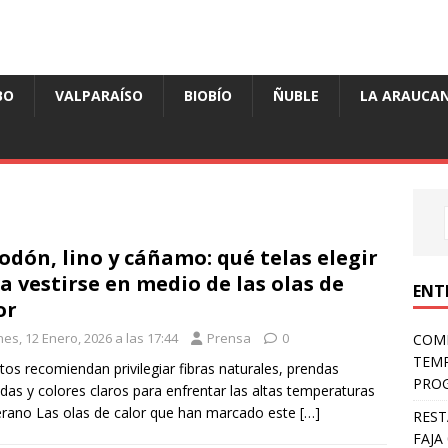
BO
VALPARAÍSO
BIOBÍO
ÑUBLE
LA ARAUCAN
odón, lino y cáñamo: qué telas elegir
a vestirse en medio de las olas de
ENT
or
es, 12 Enero, 2026 a las 17:44
Prensa
0
COMP
TEMP
tos recomiendan privilegiar fibras naturales, prendas
PROG
das y colores claros para enfrentar las altas temperaturas
erano Las olas de calor que han marcado este
[…]
REST
FAJA