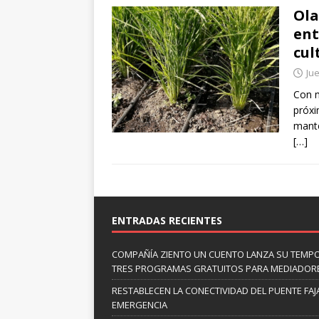
Ola
ent
cul
Ju
Con m
próxi
mante
[…]
ENTRADAS RECIENTES
COMPAÑÍA ZIENTO UN CUENTO LANZA SU TEMP
TRES PROGRAMAS GRATUITOS PARA MEDIADOR
RESTABLECEN LA CONECTIVIDAD DEL PUENTE FAJ
EMERGENCIA