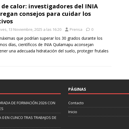
 de calor: investigadores del INIA
regan consejos para cuidar los
tivos
eves, 13 Noviembre, 2025 a las 16:20
Prensa
0
áximas que podrían superar los 30 grados durante los
mos días, científicos de INIA Quilamapu aconsejan
ner una adecuada hidratación del suelo, proteger frutales
PÁGINAS
ORADA DE FORMACIÓN 2026 CON
Contacto
ES
Inicio
A 0 EN CUNCO TRAS TRABAJOS DE