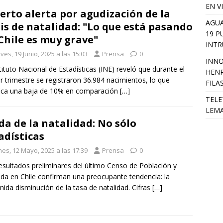
EN V
erto alerta por agudización de la
AGUA
sis de natalidad: "Lo que está pasando
19 P
Chile es muy grave"
INTR
ves, 19 Junio, 2025 a las 15:03
Prensa
0
INNO
stituto Nacional de Estadísticas (INE) reveló que durante el
HENR
r trimestre se registraron 36.984 nacimientos, lo que
FILA
fica una baja de 10% en comparación
[…]
TELE
LEMA
da de la natalidad: No sólo
adísticas
nes, 12 Mayo, 2025 a las 17:39
Prensa
0
esultados preliminares del último Censo de Población y
nda en Chile confirman una preocupante tendencia: la
nida disminución de la tasa de natalidad. Cifras
[…]