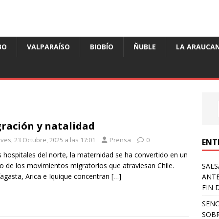
BO
VALPARAÍSO
BIOBÍO
ÑUBLE
LA ARAUCAN
ración y natalidad
ves, 23 Octubre, 2025 a las 17:01
Prensa
0
ENT
s hospitales del norte, la maternidad se ha convertido en un
o de los movimientos migratorios que atraviesan Chile.
SAES
agasta, Arica e Iquique concentran
[…]
ANTE
FIN 
SENC
SOBR