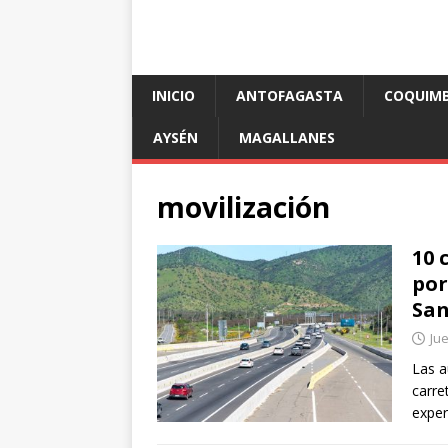
INICIO
ANTOFAGASTA
COQUIM
AYSÉN
MAGALLANES
movilización
10 
por
Sa
Jue
Las a
carre
exper