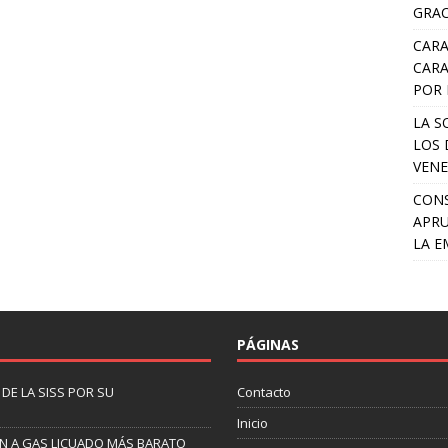
GRAC
CARA
CARA
POR 
LA S
LOS 
VENE
CONS
APRU
LA E
PÁGINAS
DE LA SISS POR SU
Contacto
Inicio
EN A GAS LICUADO MÁS BARATO