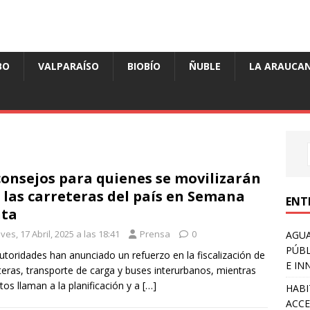
BO
VALPARAÍSO
BIOBÍO
ÑUBLE
LA ARAUCAN
consejos para quienes se movilizarán
 las carreteras del país en Semana
ENT
nta
ves, 17 Abril, 2025 a las 18:41
Prensa
0
AGUA
PÚBL
utoridades han anunciado un refuerzo en la fiscalización de
E IN
teras, transporte de carga y buses interurbanos, mientras
tos llaman a la planificación y a
[…]
HABI
ACCE