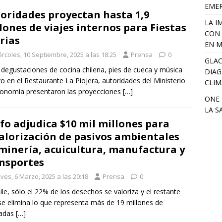
EME
oridades proyectan hasta 1,9
LA I
lones de viajes internos para Fiestas
CON 
rias
EN M
ércoles, 10 Septiembre, 2025 a las 18:25
Prensa
0
GLAC
 degustaciones de cocina chilena, pies de cueca y música
DIAG
vo en el Restaurante La Piojera, autoridades del Ministerio
CLIM
onomía presentaron las proyecciones
[…]
ONE 
LA S
fo adjudica $10 mil millones para
alorización de pasivos ambientales
minería, acuicultura, manufactura y
nsportes
ves, 6 Marzo, 2025 a las 20:18
Prensa
0
ile, sólo el 22% de los desechos se valoriza y el restante
e elimina lo que representa más de 19 millones de
ladas
[…]