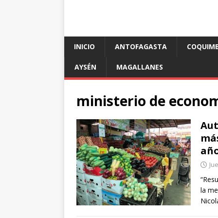
INICIO
ANTOFAGASTA
COQUIM
AYSÉN
MAGALLANES
ministerio de econo
Aut
más
añ
Jue
“Resu
la me
Nicol