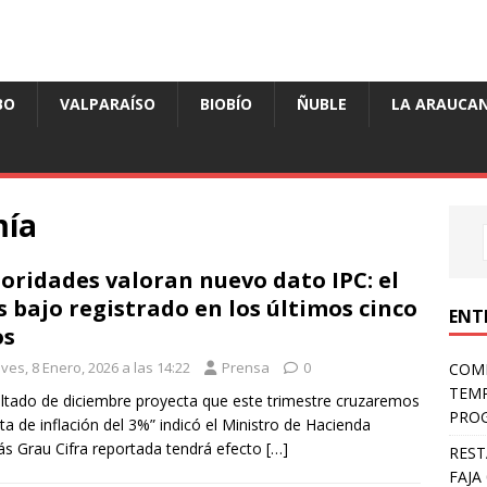
BO
VALPARAÍSO
BIOBÍO
ÑUBLE
LA ARAUCAN
mía
oridades valoran nuevo dato IPC: el
 bajo registrado en los últimos cinco
ENT
os
ves, 8 Enero, 2026 a las 14:22
Prensa
0
COMP
TEMP
ltado de diciembre proyecta que este trimestre cruzaremos
PROG
ta de inflación del 3%” indicó el Ministro de Hacienda
ás Grau Cifra reportada tendrá efecto
[…]
REST
FAJA