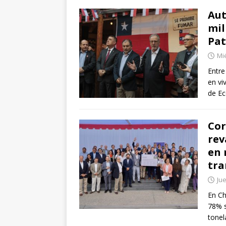
Aut
mil
Pat
Mi
Entre
en vi
de Ec
Cor
rev
en 
tra
Jue
En Ch
78% s
tone