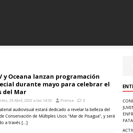
 y Oceana lanzan programación
ecial durante mayo para celebrar el
ENT
 del Mar
tes, 29 Abril, 2025 a las 14:35
Prensa
0
COND
JUVE
material audiovisual estará dedicado a revelar la belleza del
ENFR
de Conservación de Múltiples Usos “Mar de Pisagua”, y será
FATA
do a través
[…]
ACTI