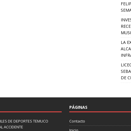
FELI
SEM
INVE
RECE
MUSC
LA E
ALCA
INFR
LICE
SEBA
DE C
PÁGINAS
ILES DE DEPORTES TEMUCO
Contacto
AL ACCIDENTE
Inicio