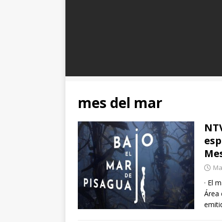
mes del mar
NTV
esp
Mes
Mar
· El 
Área 
emiti