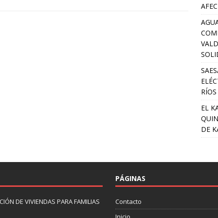
AFEC
AGUA
COM
VALD
SOLI
SAES
ELÉC
RÍOS
EL K
QUIN
DE K
PÁGINAS
IÓN DE VIVIENDAS PARA FAMILIAS
Contacto
Inicio