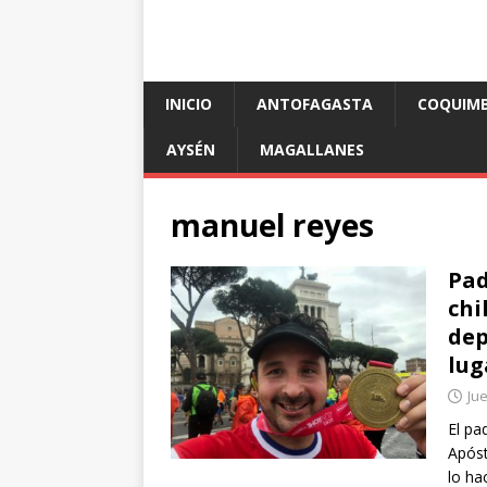
INICIO
ANTOFAGASTA
COQUIM
AYSÉN
MAGALLANES
manuel reyes
Pad
chi
dep
lug
Jue
El pa
Apóst
lo ha