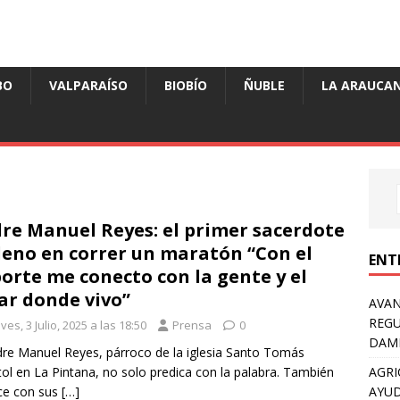
BO
VALPARAÍSO
BIOBÍO
ÑUBLE
LA ARAUCAN
re Manuel Reyes: el primer sacerdote
leno en correr un maratón “Con el
ENT
orte me conecto con la gente y el
ar donde vivo”
AVAN
REGU
ves, 3 Julio, 2025 a las 18:50
Prensa
0
DAMN
dre Manuel Reyes, párroco de la iglesia Santo Tomás
AGRI
ol en La Pintana, no solo predica con la palabra. También
AYUD
ce con sus
[…]