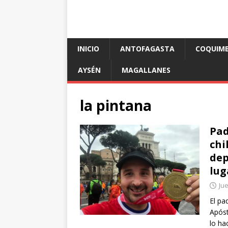
INICIO
ANTOFAGASTA
COQUIM
AYSÉN
MAGALLANES
la pintana
Pad
chi
dep
lug
Jue
El pa
Apóst
lo ha