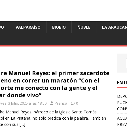
BO
VALPARAÍSO
BIOBÍO
ÑUBLE
LA ARAUCAN
re Manuel Reyes: el primer sacerdote
leno en correr un maratón “Con el
ENT
orte me conecto con la gente y el
ar donde vivo”
DEPO
PUCH
ves, 3 Julio, 2025 a las 18:50
Prensa
0
CONS
dre Manuel Reyes, párroco de la iglesia Santo Tomás
AGUA
ol en La Pintana, no solo predica con la palabra. También
PREV
ce con sus
[…]