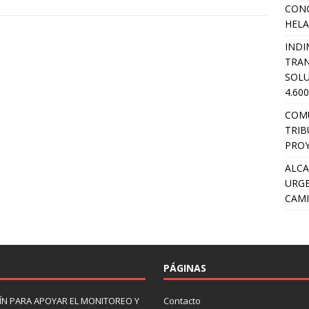
CON
HEL
INDI
TRA
SOLU
4.60
COM
TRIB
PROY
ALCA
URGE
CAMI
PÁGINAS
N PARA APOYAR EL MONITOREO Y
Contacto