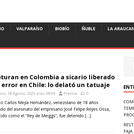
BO
VALPARAÍSO
BIOBÍO
ÑUBLE
LA ARAUCAN
turan en Colombia a sicario liberado
 error en Chile: lo delató un tatuaje
ENT
es, 18 Agosto, 2025 a las 08:59
Prensa
0
COMP
to Carlos Mejía Hernández, venezolano de 18 años
TEMP
do del asesinato del empresario José Felipe Reyes Ossa,
PROG
ido como el “Rey de Meiggs”, fue detenido
[…]
REST
FAJA