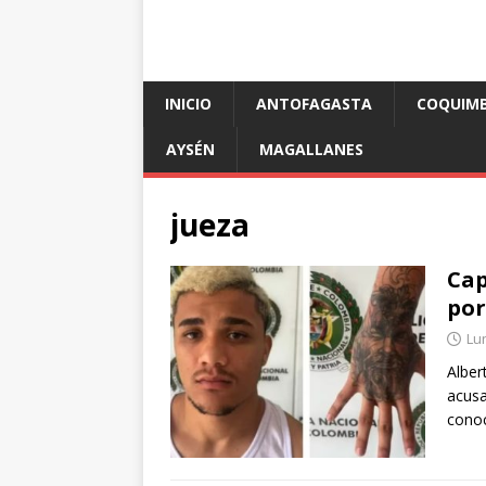
INICIO
ANTOFAGASTA
COQUIM
AYSÉN
MAGALLANES
jueza
Cap
por
Lun
Alber
acusa
conoc