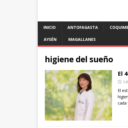
INICIO
ANTOFAGASTA
COQUIM
AYSÉN
MAGALLANES
higiene del sueño
El 
Sá
El es
higie
cada