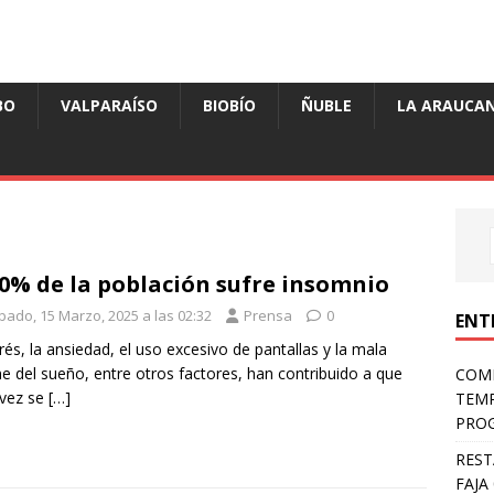
BO
VALPARAÍSO
BIOBÍO
ÑUBLE
LA ARAUCAN
40% de la población sufre insomnio
bado, 15 Marzo, 2025 a las 02:32
Prensa
0
ENT
trés, la ansiedad, el uso excesivo de pantallas y la mala
ne del sueño, entre otros factores, han contribuido a que
COMP
 vez se
[…]
TEMP
PROG
REST
FAJA