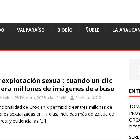
BO
VALPARAÍSO
BIOBÍO
ÑUBLE
LA ARAUCAN
y explotación sexual: cuando un clic
era millones de imágenes de abuso
ENT
rcoles, 25 Febrero, 2026 a las 21:40
Prensa
0
TOMÁ
ncionalidad de Grok en X permitió crear tres millones de
PROY
nes sexualizadas en 11 días, incluidas más de 23.000 de
ORGA
es, y evidencia las
[…]
DES
SERE