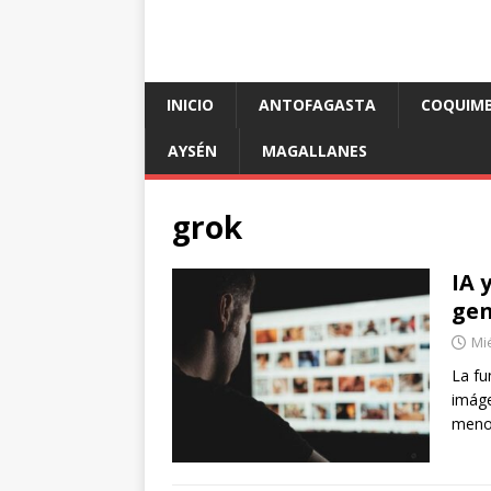
INICIO
ANTOFAGASTA
COQUIM
AYSÉN
MAGALLANES
grok
IA 
gen
Mié
La fu
imáge
menor