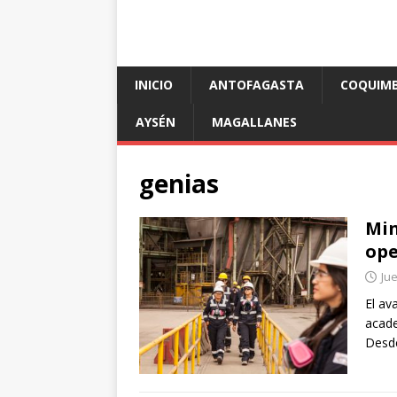
INICIO
ANTOFAGASTA
COQUIM
AYSÉN
MAGALLANES
genias
Min
ope
Ju
El av
acade
Desd