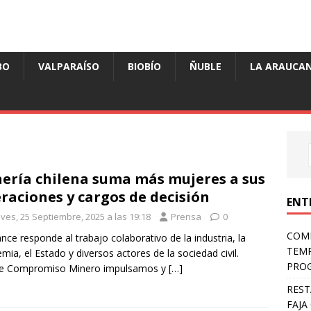
BO
VALPARAÍSO
BIOBÍO
ÑUBLE
LA ARAUCAN
ería chilena suma más mujeres a sus
raciones y cargos de decisión
ENT
eves, 25 Septiembre, 2025 a las 19:18
Prensa
0
COMP
ance responde al trabajo colaborativo de la industria, la
TEMP
mia, el Estado y diversos actores de la sociedad civil.
PROG
e Compromiso Minero impulsamos y
[…]
REST
FAJA